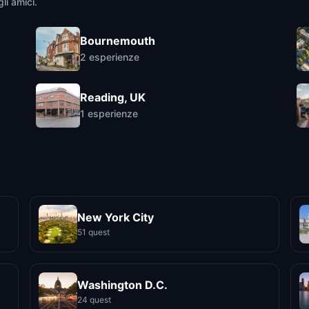
li amici.
Bournemouth
2
esperienze
Reading, UK
1
esperienze
New York City
51 quest
Washington D.C.
24 quest