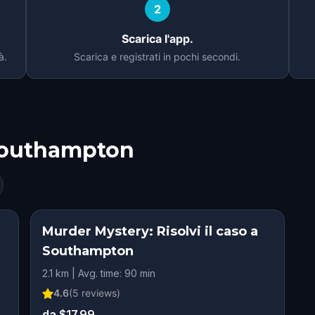
2
Scarica l'app.
à.
Scarica e registrati in pochi secondi.
outhampton
Murder Mystery: Risolvi il caso a
Southampton
2.1 km | Avg. time: 90 min
4.6
(
5
reviews)
da $17.99