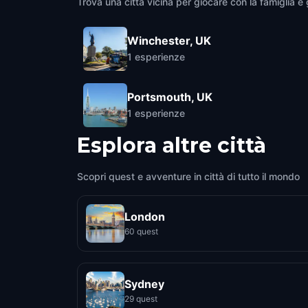
Trova una città vicina per giocare con la famiglia e g
Winchester, UK
1
esperienze
Portsmouth, UK
1
esperienze
Esplora altre città
Scopri quest e avventure in città di tutto il mondo
London
60 quest
Sydney
29 quest