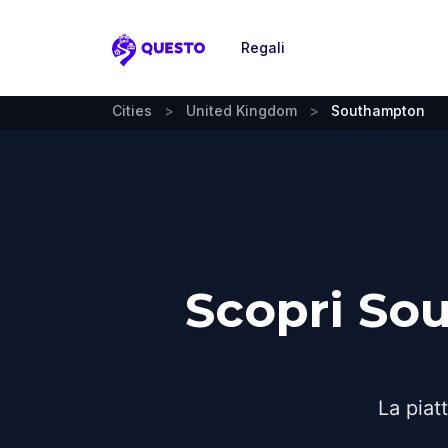
Regali
Questo
Cities
>
United Kingdom
>
Southampton
Scopri So
La piat