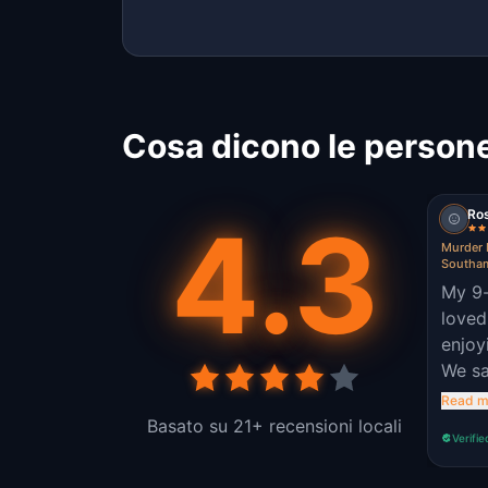
Cosa dicono le person
Ro
4.3
Murder 
Southa
My 9-
loved
enjoy
We sa
exist
Read m
Basato su 21+ recensioni locali
Verifie