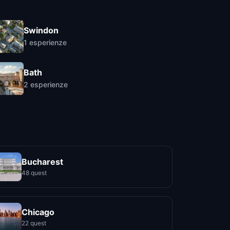
Swindon
1
esperienze
Bath
2
esperienze
Bucharest
48 quest
Chicago
22 quest