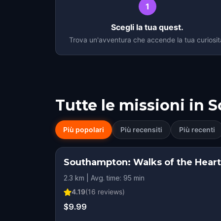
1
Scegli la tua quest.
Trova un'avventura che accende la tua curiosit
Tutte le missioni in
S
Più popolari
Più recensiti
Più recenti
Southampton: Walks of the Heart
2.3 km | Avg. time: 95 min
4.19
(
16
reviews)
$9.99