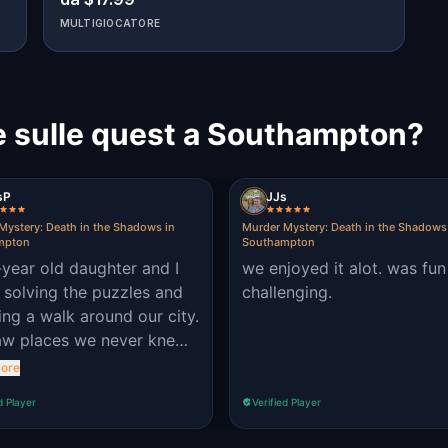
MULTIGIOCATORE
e sulle quest a Southampton?
sP
JJs
Mystery: Death in the Shadows in
Murder Mystery: Death in the Shadows
mpton
Southampton
year old daughter and I
we enjoyed it alot. was fu
 solving the puzzles and
challenging.
ing a walk around our city.
w places we never knew
ed!
ore
d Player
Verified Player