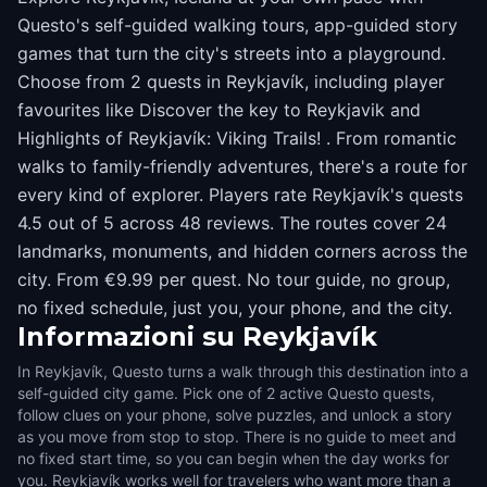
Questo's self-guided walking tours, app-guided story
games that turn the city's streets into a playground.
Choose from 2 quests in Reykjavík, including player
favourites like Discover the key to Reykjavik and
Highlights of Reykjavík: Viking Trails! . From romantic
walks to family-friendly adventures, there's a route for
every kind of explorer. Players rate Reykjavík's quests
4.5 out of 5 across 48 reviews. The routes cover 24
landmarks, monuments, and hidden corners across the
city. From €9.99 per quest. No tour guide, no group,
no fixed schedule, just you, your phone, and the city.
Informazioni su
Reykjavík
In Reykjavík, Questo turns a walk through this destination into a
self-guided city game. Pick one of 2 active Questo quests,
follow clues on your phone, solve puzzles, and unlock a story
as you move from stop to stop. There is no guide to meet and
no fixed start time, so you can begin when the day works for
you. Reykjavík works well for travelers who want more than a