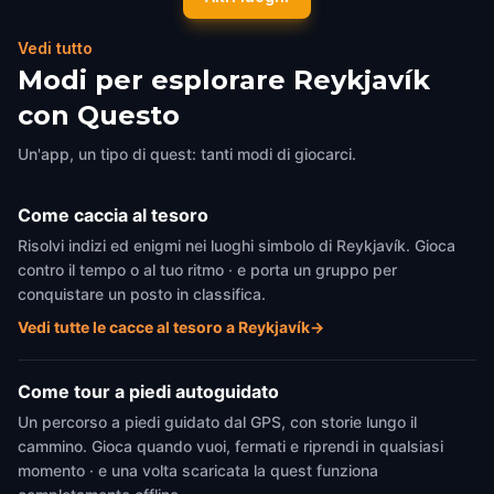
Reykjavík
,
Iceland
Reykjavík
,
Iceland
Vedi tutto
Modi per esplorare Reykjavík
con Questo
Un'app, un tipo di quest: tanti modi di giocarci.
Come caccia al tesoro
Risolvi indizi ed enigmi nei luoghi simbolo di Reykjavík. Gioca
contro il tempo o al tuo ritmo · e porta un gruppo per
conquistare un posto in classifica.
Vedi tutte le cacce al tesoro a Reykjavík
→
Come tour a piedi autoguidato
Un percorso a piedi guidato dal GPS, con storie lungo il
cammino. Gioca quando vuoi, fermati e riprendi in qualsiasi
momento · e una volta scaricata la quest funziona