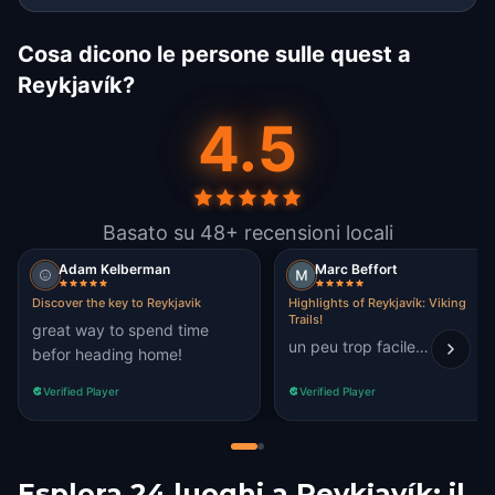
Cosa dicono le persone sulle quest a
Reykjavík?
4.5
Basato su 48+ recensioni locali
Adam Kelberman
Marc Beffort
Discover the key to Reykjavik
Highlights of Reykjavík: Viking
Trails!
great way to spend time
un peu trop facile…
befor heading home!
Verified Player
Verified Player
Esplora 24 luoghi a Reykjavík: il