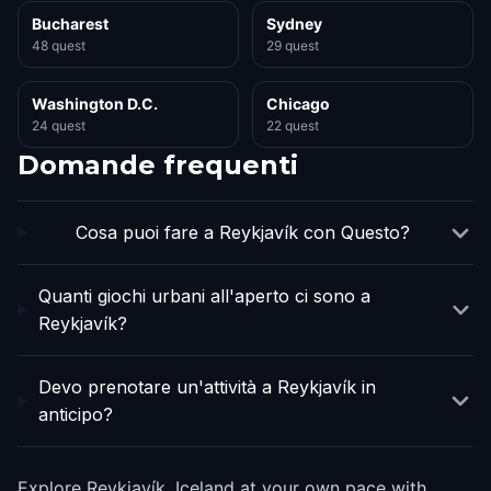
Bucharest
Sydney
48 quest
29 quest
Washington D.C.
Chicago
24 quest
22 quest
Domande frequenti
Cosa puoi fare a Reykjavík con Questo?
Quanti giochi urbani all'aperto ci sono a
Reykjavík?
Devo prenotare un'attività a Reykjavík in
anticipo?
Explore Reykjavík, Iceland at your own pace with