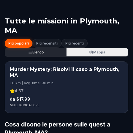
Tutte le missioni in
Plymouth,
MA
Più popolari
Più recensiti
Più recenti
Elenco
Mappa
Murder Mystery: Risolvi il caso a Plymouth,
MA
1.8 km | Avg. time: 90 min
4.67
da $17.99
MULTIGIOCATORE
Cosa dicono le persone sulle quest a
Plymouth, MA?