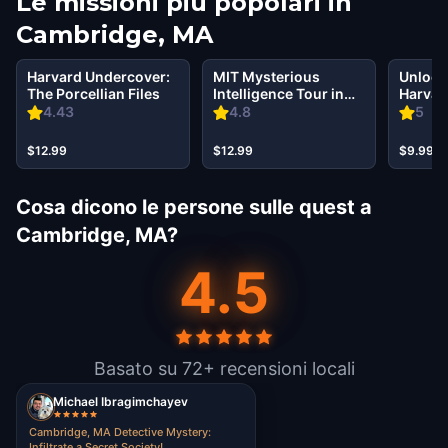
Le missioni più popolari in
Cambridge, MA
Harvard Undercover:
MIT Mysterious
Unlock 
The Porcellian Files
Intelligence Tour in
Harvar
Cambridge
Magica
4.43
4.8
5
$12.99
$12.99
$9.99
Cosa dicono le persone sulle quest a
Cambridge, MA?
4.5
Basato su 72+ recensioni locali
Michael Ibragimchayev
Cambridge, MA Detective Mystery:
Infiltrate a Secret Society!