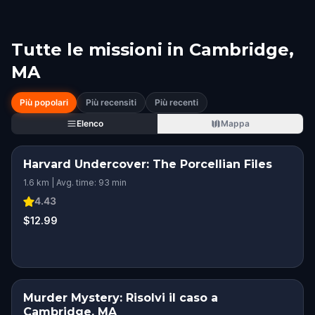
Tutte le missioni in
Cambridge,
MA
Più popolari
Più recensiti
Più recenti
Elenco
Mappa
Harvard Undercover: The Porcellian Files
1.6 km | Avg. time: 93 min
4.43
$12.99
Murder Mystery: Risolvi il caso a
Cambridge, MA