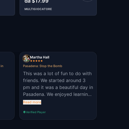
da $17.99
da $17.9
MULTIGIOCATORE
MULTIGIOCAT
Martha Hall
 in
Pasadena: Stop the Bomb
This was a lot of fun to do with
friends. We started around 3
pm and it was a beautiful day in
Pasadena. We enjoyed learning
about this town's history. Can't
Read more
wait to do another challenge
Verified Player
like this. Note: There is a minor
error for directions to the
"library" and also an error with