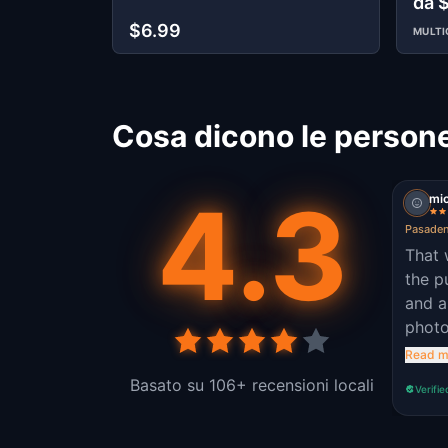
da 
$6.99
MULTI
Cosa dicono le person
4.3
mi
Pasaden
That 
the p
and a
photo
glad 
Read m
Basato su 106+ recensioni locali
Verifie