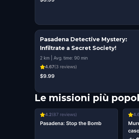
Pasadena Detective Mystery:
Infiltrate a Secret Society!
2 km | Avg. time: 90 min
4.67
(
3
reviews)
$9.99
Le missioni più popol
4.2
(
87
reviews)
4.
Pasadena: Stop the Bomb
Murd
caso