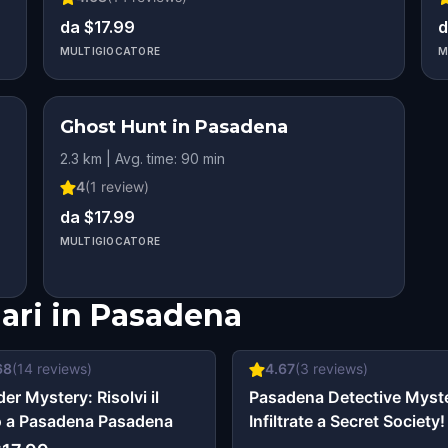
da $17.99
d
MULTIGIOCATORE
M
Ghost Hunt in Pasadena
2.3 km | Avg. time: 90 min
4
(
1
review)
da $17.99
MULTIGIOCATORE
ari in
Pasadena
68
(
14
reviews)
4.67
(
3
reviews)
er Mystery: Risolvi il
Pasadena Detective Myst
 a Pasadena Pasadena
Infiltrate a Secret Society!