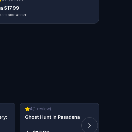
a $17.99
ULTIGIOCATORE
4
(
1
review)
5
(
1
revie
ery:
Ghost Hunt in Pasadena
Murder My
Date Nigh