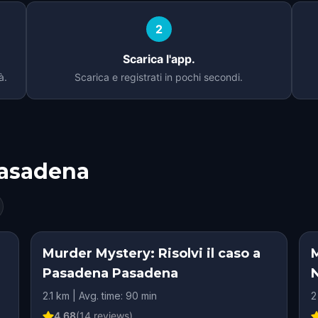
2
Scarica l'app.
à.
Scarica e registrati in pochi secondi.
asadena
Murder Mystery: Risolvi il caso a
Pasadena Pasadena
2.1 km | Avg. time: 90 min
2
4.68
(
14
reviews)