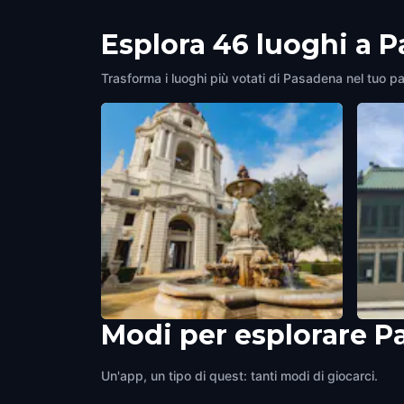
Esplora 46 luoghi a 
Trasforma i luoghi più votati di Pasadena nel tuo pa
Modi per esplorare 
Pasadena City Hall
USC P
Pasadena
,
United States of America
Pasad
Un'app, un tipo di quest: tanti modi di giocarci.