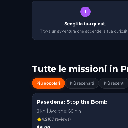
1
Scegli la tua quest.
Trova un'avventura che accende la tua curiosit
Tutte le missioni in
P
Più popolari
Più recensiti
Più recenti
Pasadena: Stop the Bomb
3 km | Avg. time: 86 min
4.2
(
87
reviews)
$6.99