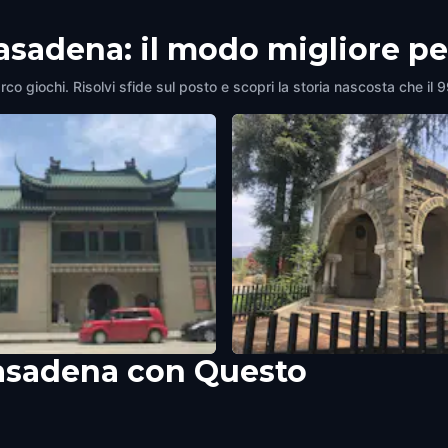
Pasadena: il modo migliore p
rco giochi. Risolvi sfide sul posto e scopri la storia nascosta che il 
Pasadena con Questo
acific Asia Museum
Memorial Park (Public Library
ena
,
United States of America
Remains)
Pasadena
,
United States of America