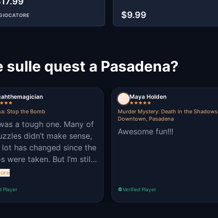
$17.99
$9.99
GIOCATORE
e sulle quest a Pasadena?
cahthemagician
Maya Holden
a: Stop the Bomb
Murder Mystery: Death in the Shadows
Downtown, Pasadena
was a tough one. Many of
Awesome fun!!!
uzzles didn’t make sense,
 lot has changed since the
s were taken. But I’m still
I did it. Thank you
ore
d Player
Verified Player