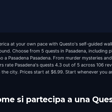
rica at your own pace with Questo's self-guided wal
ground. Choose from 5 quests in Pasadena, including p
so a Pasadena Pasadena. From murder mysteries and 
yers rate Pasadena's quests 4.3 out of 5 across 106 r
e city. Prices start at $6.99. Start whenever you ar
me si partecipa a una Que