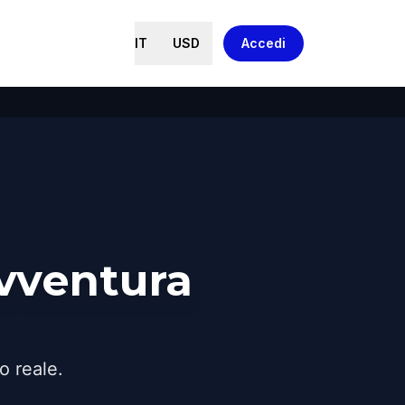
IT
USD
Accedi
vventura
o reale.