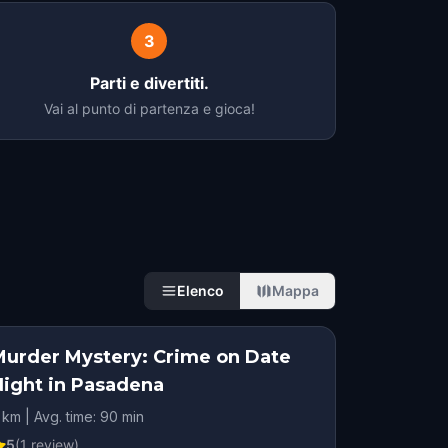
3
Parti e divertiti.
Vai al punto di partenza e gioca!
Elenco
Mappa
Murder Mystery: Crime on Date
Night in Pasadena
 km | Avg. time: 90 min
5
(
1
review)