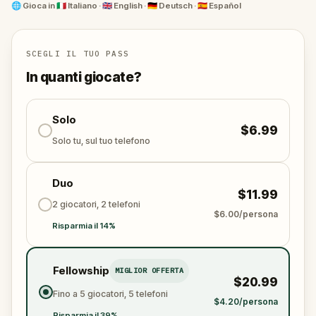
dove niente è come sembra. Risolvi enigmi nel mondo
🌐
Gioca in
🇮🇹 Italiano · 🇬🇧 English · 🇩🇪 Deutsch · 🇪🇸 Español
reale, segui indizi misteriosi ed esplora luoghi dove il
confine tra realtà e magia si fa sottile.
Perfetta da vivere con amici o familiari, questa
SCEGLI IL TUO PASS
avventura a piedi è un viaggio tra curiosità, scoperta
In quanti giocate?
e connessione. La magia ti aspetta. Saprai trovarla?
Solo
$6.99
Solo tu, sul tuo telefono
Duo
$11.99
2 giocatori, 2 telefoni
$6.00/persona
Risparmia il 14%
Fellowship
MIGLIOR OFFERTA
$20.99
Fino a 5 giocatori, 5 telefoni
$4.20/persona
Risparmia il 39%