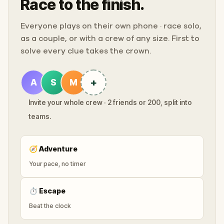
Race to the finish.
Everyone plays on their own phone · race solo,
as a couple, or with a crew of any size. First to
solve every clue takes the crown.
+
A
S
M
Invite your whole crew · 2 friends or 200, split into
teams.
🧭
Adventure
Your pace, no timer
⏱
Escape
Beat the clock