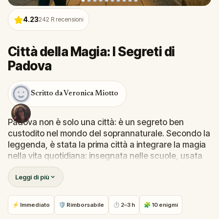
4.23
242
R recensioni
Città della Magia: I Segreti di
Padova
Scritto da Veronica Miotto
Padova non è solo una città: è un segreto ben
custodito nel mondo del soprannaturale. Secondo la
leggenda, è stata la prima città a integrare la magia
nella vita quotidiana: insegnata nelle scuole, usata
nel lavoro, nascosta in bella vista. Ma se è vero…
Leggi di più
come mai nessuno l’ha mai dimostrato?
Ora, mentre l’aereo sorvola tetti dorati e piazze
antiche, senti che non potrai andartene senza
⚡ Immediato
🛡 Rimborsabile
⏱ 2–3 h
🧩 10 enigmi
risposte. Cammina per le strade incantate di Padova,