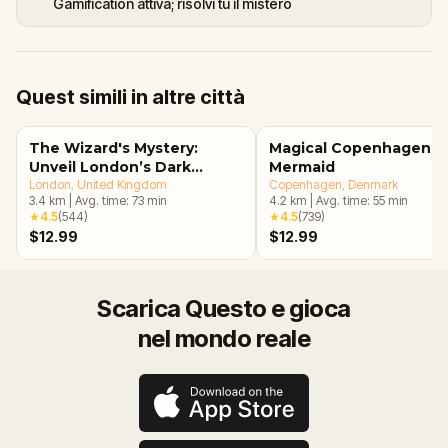
Gamification attiva; risolvi tu il mistero
Quest simili in altre città
The Wizard's Mystery:
Magical Copenhagen: Li
Unveil London’s Dark
Mermaid
Secrets Escape Game
London
, United Kingdom
Copenhagen
, Denmark
3.4
km
|
Avg. time:
73
min
4.2
km
|
Avg. time:
55
min
★
4.5
(
544
)
★
4.5
(
739
)
$12.99
$12.99
Scarica Questo e gioca
nel mondo reale