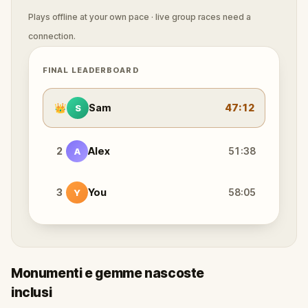
Plays offline at your own pace · live group races need a
connection.
FINAL LEADERBOARD
👑
Sam
47:12
S
2
Alex
51:38
A
3
You
58:05
Y
Monumenti e gemme nascoste
inclusi