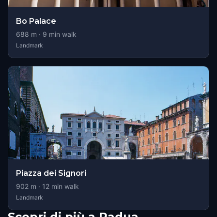
Bo Palace
688
m ·
9
min walk
Landmark
Piazza dei Signori
902
m ·
12
min walk
Landmark
Scopri di più a Padua