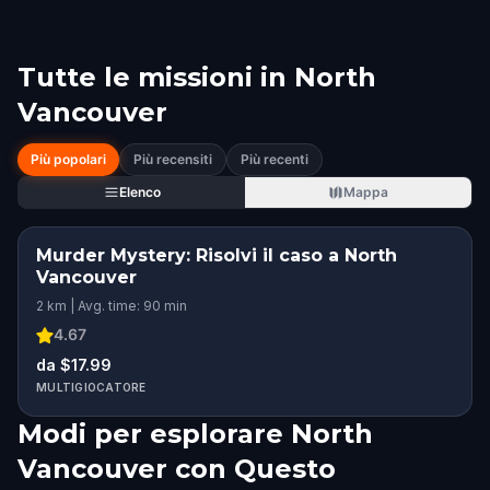
Tutte le missioni in
North
Vancouver
Più popolari
Più recensiti
Più recenti
Elenco
Mappa
Murder Mystery: Risolvi il caso a North
Vancouver
2 km | Avg. time: 90 min
4.67
da $17.99
MULTIGIOCATORE
Modi per esplorare North
Vancouver con Questo