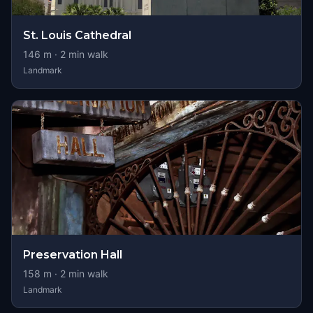
St. Louis Cathedral
146
m ·
2
min walk
Landmark
Preservation Hall
158
m ·
2
min walk
Landmark