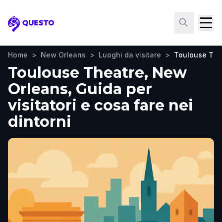
Questo
Home
>
New Orleans
>
Luoghi da visitare
>
Toulouse The
Toulouse Theatre, New
Orleans, Guida per
visitatori e cosa fare nei
dintorni