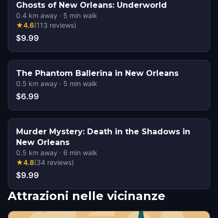
Ghosts of New Orleans: Underworld
0.4
km away
·
5
min walk
★
4.6
(
113
reviews
)
$9.99
The Phantom Ballerina in New Orleans
0.5
km away
·
5
min walk
$6.99
Murder Mystery: Death in the Shadows in
New Orleans
0.5
km away
·
6
min walk
★
4.8
(
34
reviews
)
$9.99
Attrazioni nelle vicinanze