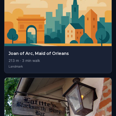
Joan of Arc, Maid of Orleans
213
m ·
3
min walk
Landmark