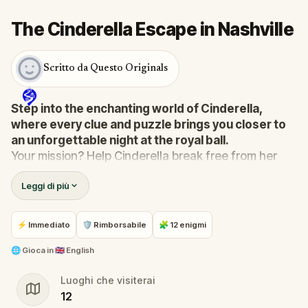
The Cinderella Escape in Nashville
Scritto da Questo Originals
Step into the enchanting world of Cinderella,
where every clue and puzzle brings you closer to
an unforgettable night at the royal ball.
Your mission? Help Cinderella break free from her
stepmother's clutches and make it to the ball before
Leggi di più
the clock strikes midnight.
In this immersive, scavenger-hunt-meets-escape-
room adventure, you’ll solve riddles, crack codes,
⚡ Immediato
🛡 Rimborsabile
🧩 12 enigmi
and uncover hidden secrets as you journey through
magical surroundings.
🌐
Gioca in
🇬🇧 English
Navigate the challenges, outsmart the wicked
Luoghi che visiterai
stepsisters, and ensure Cinderella’s story ends with
12
her dream come true.