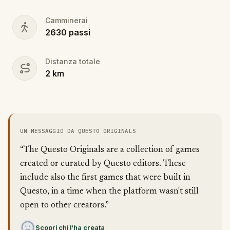
You can play at your own pace or race against the
clock, competing with friends or teams worldwide.
Camminerai
Don your finest fairytale attire—memorable
2630
passi
costumes could earn you game-related prizes!
Will you help Cinderella make it to her happily ever
Distanza totale
after?
2
km
UN MESSAGGIO DA QUESTO ORIGINALS
“The Questo Originals are a collection of games
created or curated by Questo editors. These
include also the first games that were built in
Questo, in a time when the platform wasn't still
open to other creators.”
Scopri chi l'ha creata