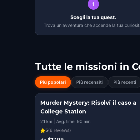
1
Scegli la tua quest.
Trova un'avventura che accende la tua curiosit
Tutte le missioni in
C
Più popolari
Più recensiti
Più recenti
Murder Mystery: Risolvi il caso a
College Station
2.1 km | Avg. time: 90 min
5
(
6
reviews)
da $17.99