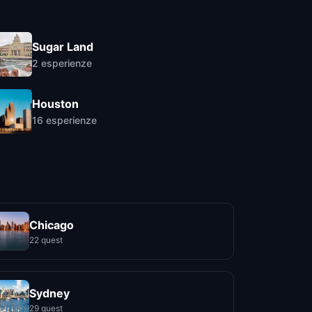
Sugar Land
2
esperienze
Houston
16
esperienze
Chicago
22 quest
Sydney
29 quest