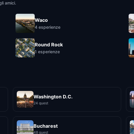
li amici.
Waco
4
esperienze
Round Rock
1
esperienze
Washington D.C.
24 quest
Bucharest
48 quest