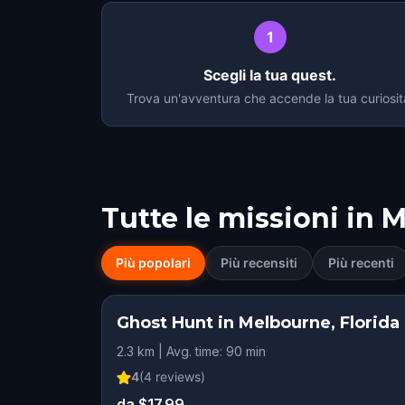
1
Scegli la tua quest.
Trova un'avventura che accende la tua curiosit
Tutte le missioni in
M
Più popolari
Più recensiti
Più recenti
Ghost Hunt in Melbourne, Florida
2.3 km | Avg. time: 90 min
4
(
4
reviews)
da $17.99