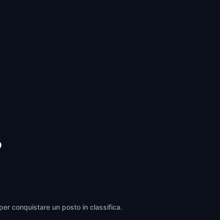
Melbourne, Florida
,
United States of
America
o
 per conquistare un posto in classifica.