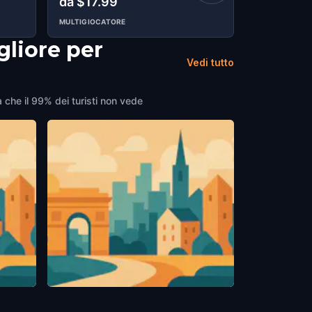
da $17.99
da $17.9
MULTIGIOCATORE
MULTIGIOCAT
gliore per
Vedi tutto
a che il 99% dei turisti non vede
Campbell Park