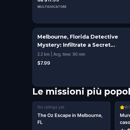
MULTIGIOCATORE
Melbourne, Florida Detective
Mystery: Infiltrate a Secret
Society!
2.2 km | Avg. time: 90 min
$7.99
Le missioni più popol
No ratings yet
4
(
The Oz Escape in Melbourne,
Murd
FL
caso