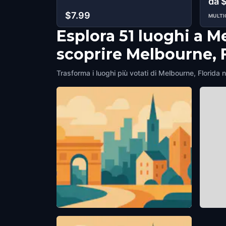
da 
$7.99
MULTI
Esplora 51 luoghi a M
scoprire Melbourne, 
Trasforma i luoghi più votati di Melbourne, Florida n
Holmes Park
Campb