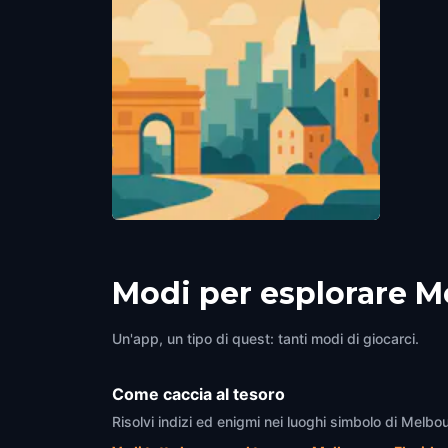
Melbourne, Florida
,
United States of
Melbou
America
Americ
Campbell Park
Melbourne, Florida
,
United States of
America
Modi per esplorare M
Un'app, un tipo di quest: tanti modi di giocarci.
Come caccia al tesoro
Risolvi indizi ed enigmi nei luoghi simbolo di Melbou