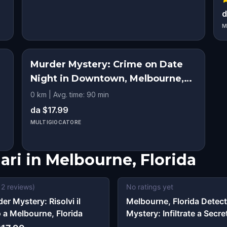
d
M
Murder Mystery: Crime on Date
Night in Downtown, Melbourne,
Florida
0 km | Avg. time: 90 min
da $17.99
MULTIGIOCATORE
ari in
Melbourne, Florida
12
reviews)
No ratings yet
er Mystery: Risolvi il
Melbourne, Florida Detect
 a Melbourne, Florida
Mystery: Infiltrate a Secre
Society!