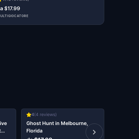
a $17.99
ULTIGIOCATORE
4
(
4
reviews)
No ratings 
ive
Ghost Hunt in Melbourne,
Murder My
t
Florida
Date Nigh
Melbourne