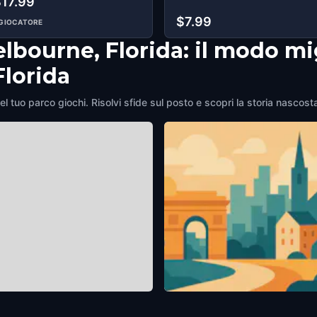
$17.99
$7.99
GIOCATORE
elbourne, Florida: il modo mi
Florida
el tuo parco giochi. Risolvi sfide sul posto e scopri la storia nascost
ell Park
Melbourne Civic Theatre