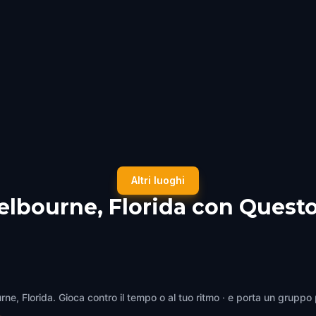
rne, Florida
,
United States of
Melbourne, Florida
,
United States of
a
America
Altri luoghi
elbourne, Florida con Quest
rne, Florida. Gioca contro il tempo o al tuo ritmo · e porta un gruppo