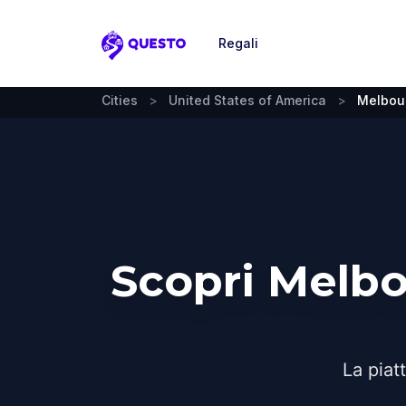
Regali
Questo
Cities
>
United States of America
>
Melbour
Scopri Melbo
La piat