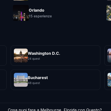
Orlando
15
esperienze
Washington D.C.
24 quest
Bucharest
48 quest
Cosa puoi fare a Melbourne, Florida con Questo?