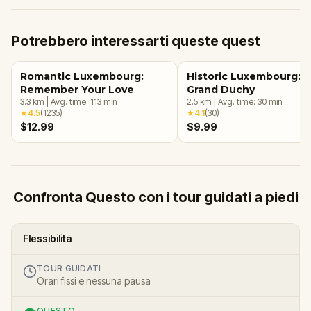
Potrebbero interessarti queste quest
Romantic Luxembourg:
Historic Luxembourg: 
Remember Your Love
Grand Duchy
3.3
km
|
Avg. time:
113
min
2.5
km
|
Avg. time:
30
min
★
4.5
(
1235
)
★
4.1
(
30
)
$12.99
$9.99
Confronta Questo con i tour guidati a piedi
Flessibilità
TOUR GUIDATI
Orari fissi e nessuna pausa
QUESTO