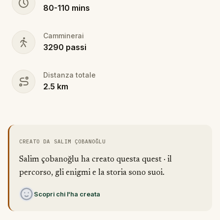
80
-
110
mins
Camminerai
3290
passi
Distanza totale
2.5
km
CREATO DA SALIM ÇOBANOĞLU
Salim çobanoğlu ha creato questa quest · il
percorso, gli enigmi e la storia sono suoi.
Scopri chi l'ha creata