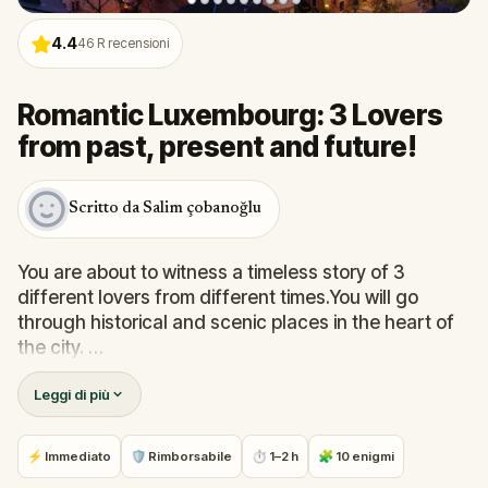
4.4
46
R recensioni
Romantic Luxembourg: 3 Lovers
from past, present and future!
Scritto da Salim çobanoğlu
You are about to witness a timeless story of 3
different lovers from different times.You will go
through historical and scenic places in the heart of
the city.
Leggi di più
Great views, fine squares, beautiful old streets will
surround you.There are puzzles to be solved and
you are granted with a power; the visions… This will
⚡ Immediato
🛡 Rimborsabile
⏱ 1–2 h
🧩 10 enigmi
help you to reveal the mystery.