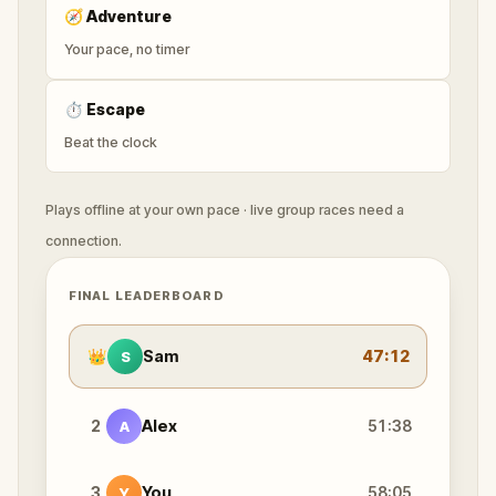
🧭
Adventure
Your pace, no timer
⏱
Escape
Beat the clock
Plays offline at your own pace · live group races need a
connection.
FINAL LEADERBOARD
👑
Sam
47:12
S
2
Alex
51:38
A
3
You
58:05
Y