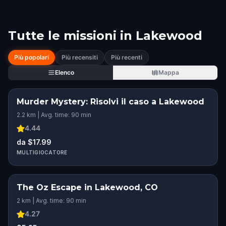
Tutte le missioni in
Lakewood
Più popolari
Più recensiti
Più recenti
Elenco
Mappa
Murder Mystery: Risolvi il caso a Lakewood
2.2 km | Avg. time: 90 min
4.44
da $17.99
MULTIGIOCATORE
The Oz Escape in Lakewood, CO
2 km | Avg. time: 90 min
4.27