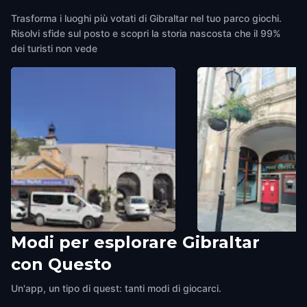
Trasforma i luoghi più votati di Gibraltar nel tuo parco giochi.
Risolvi sfide sul posto e scopri la storia nascosta che il 99%
dei turisti non vede
Modi per esplorare Gibraltar
Market Place Terminus
Post Office
con Questo
Gibraltar
,
Gibraltar
Gibraltar
,
Gibraltar
Un'app, un tipo di quest: tanti modi di giocarci.