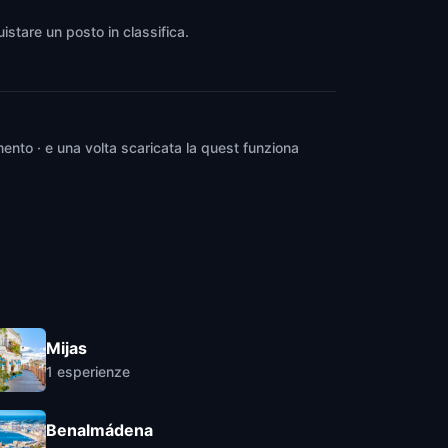
istare un posto in classifica.
ento · e una volta scaricata la quest funziona
Mijas
1
esperienze
Benalmádena