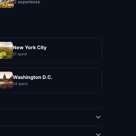
2
esperienze
New York City
51 quest
Washington D.C.
24 quest