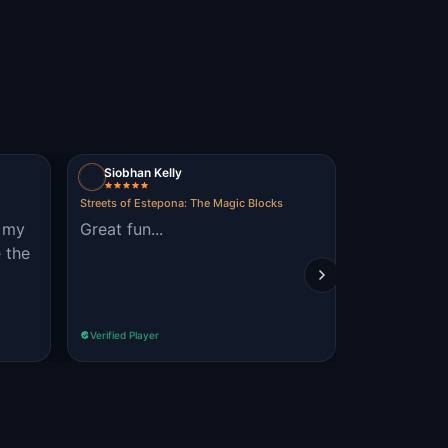
Siobhan Kelly
Barry Cru
Streets of Estepona: The Magic Blocks
Streets of Este
h my
Great fun...
Nice way t
 the
around the
Estepona.
Verified Player
Verified Player