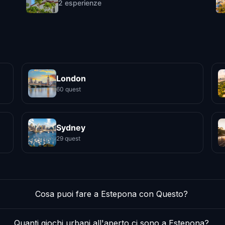
2
esperienze
London
60 quest
Sydney
29 quest
Cosa puoi fare a Estepona con Questo?
Quanti giochi urbani all'aperto ci sono a Estepona?