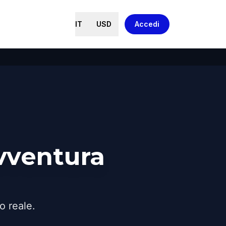
IT
USD
Accedi
vventura
o reale.