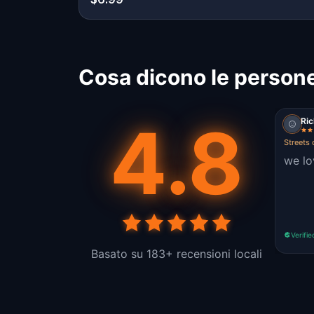
Cosa dicono le persone
4.8
Ri
Streets
we lov
Verifie
Basato su 183+ recensioni locali