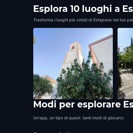
Esplora 10 luoghi a E
Trasforma i luoghi più votati di Estepona nel tuo par
Modi per esplorare E
PLAZA DEL RELOJ
PLAZ
Estepona
,
Spain
Estepo
Un'app, un tipo di quest: tanti modi di giocarci.