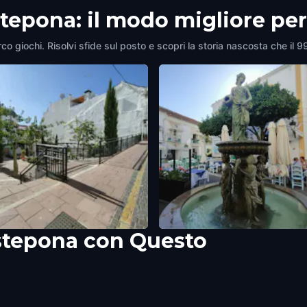
stepona: il modo migliore pe
co giochi. Risolvi sfide sul posto e scopri la storia nascosta che il 9
stepona con Questo
A ANTONIO GALA
PLAZA DOCTOR ARCE
na
,
Spain
Estepona
,
Spain