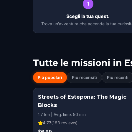
1
Scegli la tua quest.
Trova un'avventura che accende la tua curiosit
Tutte le missioni in
E
Più popolari
Più recensiti
Più recenti
Streets of Estepona: The Magic
Blocks
1.7 km | Avg. time: 50 min
4.77
(
183
reviews)
$6.99