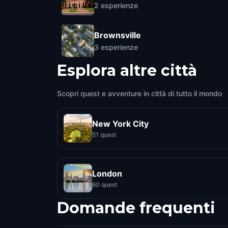
2
esperienze
Brownsville
3
esperienze
Esplora altre città
Scopri quest e avventure in città di tutto il mondo
New York City
51 quest
London
60 quest
Domande frequenti