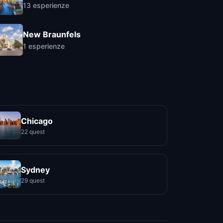
13
esperienze
New Braunfels
1
esperienze
Chicago
22 quest
Sydney
29 quest