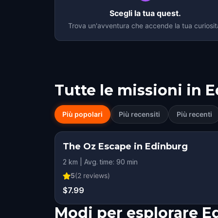
Scegli la tua quest.
Trova un'avventura che accende la tua curiosit
Tutte le missioni in
E
Più popolari
Più recensiti
Più recenti
The Oz Escape in Edinburg
2 km | Avg. time: 90 min
5
(
2
reviews)
$7.99
Modi per esplorare E