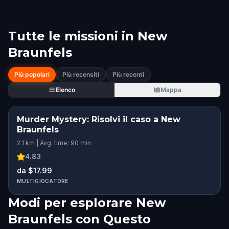
Tutte le missioni in
New
Braunfels
Più popolari
Più recensiti
Più recenti
Elenco
Mappa
Murder Mystery: Risolvi il caso a New
Braunfels
2.1 km | Avg. time: 90 min
4.83
da $17.99
MULTIGIOCATORE
Modi per esplorare New
Braunfels con Questo