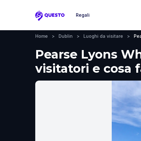
Regali
Questo
Home
>
Dublin
>
Luoghi da visitare
>
Pea
Pearse Lyons Whi
visitatori e cosa 