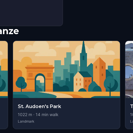
nanze
St. Audoen's Park
T
1022
m ·
14
min walk
1
Landmark
L