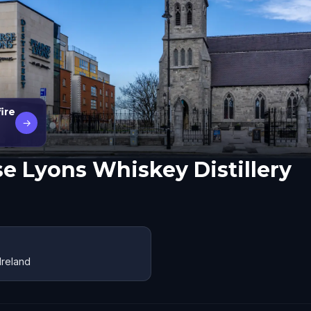
ire
→
e Lyons Whiskey Distillery
Ireland