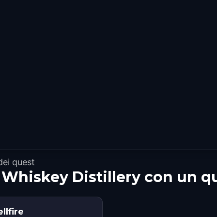
dei quest
 Whiskey Distillery con un q
llfire