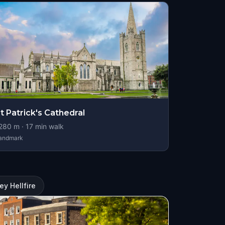
t Patrick's Cathedral
280
m ·
17
min walk
andmark
y Hellfire