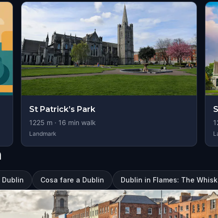
St Patrick’s Park
S
1225
m ·
16
min walk
1
Landmark
L
n
a Dublin
Cosa fare a Dublin
Dublin in Flames: The Whiske