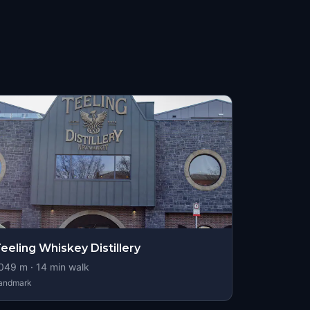
eeling Whiskey Distillery
049
m ·
14
min walk
andmark