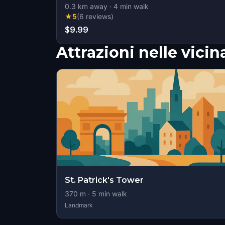
0.3
km away
·
4
min walk
★
5
(
6
reviews
)
$9.99
Attrazioni nelle vici
St. Patrick's Tower
370
m ·
5
min walk
Landmark