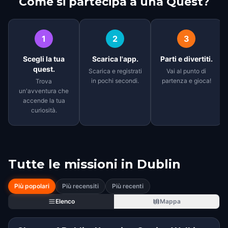
Come si partecipa a una Quest?
1
2
3
Scegli la tua
Scarica l'app.
Parti e divertiti.
quest.
Scarica e registrati
Vai al punto di
in pochi secondi.
partenza e gioca!
Trova
un'avventura che
accende la tua
curiosità.
Tutte le missioni in
Dublin
Più popolari
Più recensiti
Più recenti
Elenco
Mappa