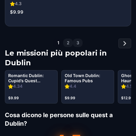
4.3
$9.99
1
2
3
Le missioni più popolari in
Dublin
Romantic Dublin:
Old Town Dublin:
Ghosts
Cupid’s Quest
Famous Pubs
Haunti
Walking Tour &
Walkin
4.34
4.4
4.56
Escape Game
Escap
$9.99
$9.99
$12.99
Cosa dicono le persone sulle quest a
Dublin?