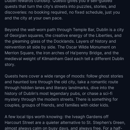
Dublin rewards curiosity. Questo gives you 9 self-guided
quests that turn the city's streets into puzzles, stories, and
discoveries: no booking required, no fixed schedule, just you
and the city at your own pace.
Beyond the well-worn path through Temple Bar, Dublin is a city
of Georgian squares, the creative energy of the Liberties, and
the gleaming glass of the Docklands. Layers of history and
reinvention sit side by side. The Oscar Wilde Monument on
Merrion Square, the iron arches of Ha'penny Bridge, and the
medieval weight of Kilmainham Gaol each tell a different Dublin
story.
Quests here cover a wide range of moods: follow ghost stories
and haunted lore through the old city, take a romantic route
through hidden lanes and literary landmarks, dive into the
history of Dublin's most legendary pubs, or chase a sci-fi
mystery through the modern streets. There is something for
couples, groups of friends, and families with older kids.
A few local tips worth knowing: the Iveagh Gardens off
Harcourt Street are a quieter alternative to St. Stephen's Green,
almost always calm on busy days, and always free. For a half-