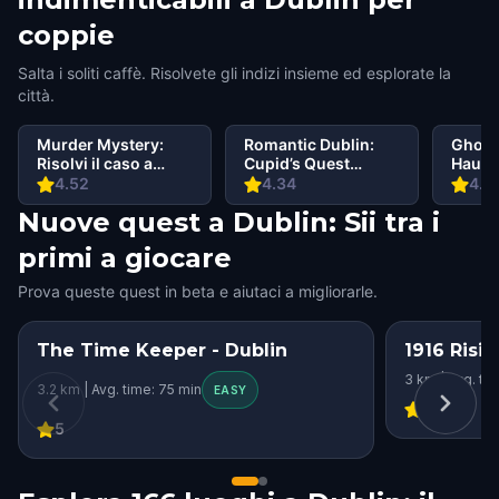
coppie
Salta i soliti caffè. Risolvete gli indizi insieme ed esplorate la
città.
Murder Mystery:
Romantic Dublin:
Ghosts
Risolvi il caso a
Cupid’s Quest
Haunt
Dublin
Walking Tour &
Walki
4.52
4.34
4.5
Escape Game
Escap
Nuove quest a Dublin: Sii tra i
primi a giocare
Prova queste quest in beta e aiutaci a migliorarle.
The Time Keeper - Dublin
1916 Risin
3 km | Avg. ti
3.2 km | Avg. time: 75 min
EASY
4.29
5