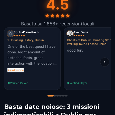
4.5
Basato su 1,858+ recensioni locali
ScubaDaveHash
Alec Danz
1916 Rising History, Dublin
Ghosts of Dublin: Haunting Stories
Walking Tour & Escape Game
One of the best quest I have
good fun.
done. Right amount of
historical facts, great
interaction with the location.
A must do in Dublin
Read more
Verified Player
Verified Player
Basta date noiose: 3 missioni
indimenticabili a Dublin per