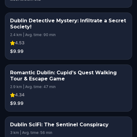
Dublin Detective Mystery: Infiltrate a Secret
Society!
2.4 km | Avg. time: 90 min
4.53
$9.99
Romantic Dublin: Cupid’s Quest Walking
ROMANTIC ADVENTURE
Tour & Escape Game
2.9 km | Avg. time: 47 min
4.34
$9.99
Dublin SciFi: The Sentinel Conspiracy
3 km | Avg. time: 56 min