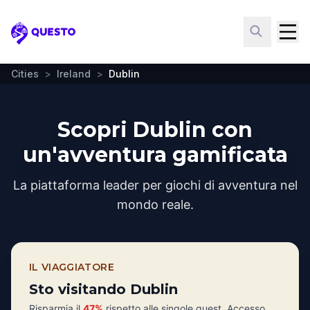
Questo
Cities
>
Ireland
>
Dublin
Scopri Dublin con
un'avventura gamificata
La piattaforma leader per giochi di avventura nel
mondo reale.
IL VIAGGIATORE
Sto visitando Dublin
Risparmia il
47%
rispetto alle singole quest. Accesso