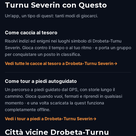
Turnu Severin con Questo
Un'app, un tipo di quest: tanti modi di giocarci.
Come caccia al tesoro
Risolvi indizi ed enigmi nei luoghi simbolo di Drobeta-Turnu
Severin. Gioca contro il tempo o al tuo ritmo · e porta un gruppo
per conquistare un posto in classifica.
Vedi tutte le cacce al tesoro a Drobeta-Turnu Severin
→
Come tour a piedi autoguidato
Un percorso a piedi guidato dal GPS, con storie lungo il
cammino. Gioca quando vuoi, fermati e riprendi in qualsiasi
momento · e una volta scaricata la quest funziona
completamente offline.
Vedi i tour a piedi a Drobeta-Turnu Severin
→
Città vicine
Drobeta-Turnu