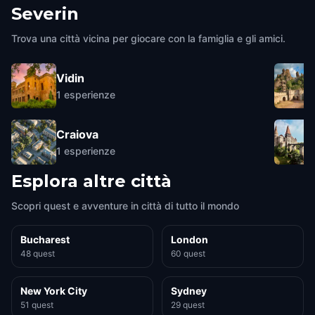
Severin
Trova una città vicina per giocare con la famiglia e gli amici.
Vidin
1
esperienze
Craiova
1
esperienze
Esplora altre città
Scopri quest e avventure in città di tutto il mondo
Bucharest
London
48 quest
60 quest
New York City
Sydney
51 quest
29 quest