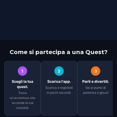
Come si partecipa a una Quest?
1
2
3
Scegli la tua
Scarica l'app.
Parti e divertiti.
quest.
Scarica e registrati
Vai al punto di
in pochi secondi.
partenza e gioca!
Trova
un'avventura che
accende la tua
curiosità.