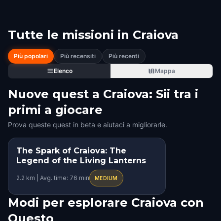
Tutte le missioni in
Craiova
Più popolari
Più recensiti
Più recenti
Elenco
Mappa
Nuove quest a Craiova: Sii tra i
primi a giocare
Prova queste quest in beta e aiutaci a migliorarle.
The Spark of Craiova: The
ROMANTIC ADVENTURE
Legend of the Living Lanterns
2.2 km | Avg. time: 76 min
MEDIUM
Modi per esplorare Craiova con
Questo