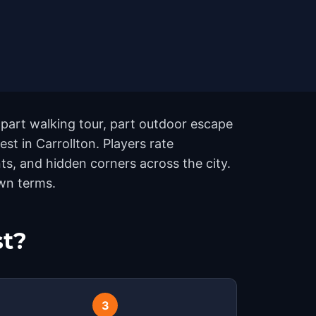
, part walking tour, part outdoor escape
st in Carrollton. Players rate
s, and hidden corners across the city.
own terms.
st?
3