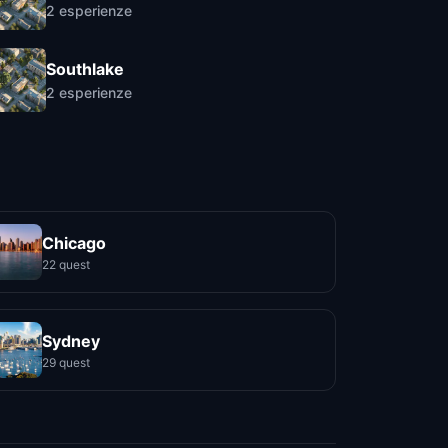
2
esperienze
Southlake
2
esperienze
Chicago
22 quest
Sydney
29 quest