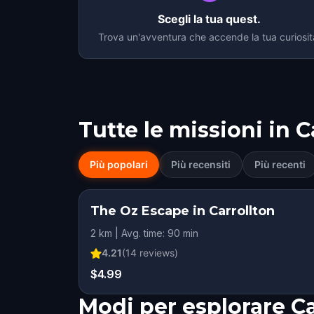
Scegli la tua quest.
Trova un'avventura che accende la tua curiosit
Tutte le missioni in
C
Più popolari
Più recensiti
Più recenti
The Oz Escape in Carrollton
2 km | Avg. time: 90 min
4.21
(
14
reviews)
$4.99
Modi per esplorare C