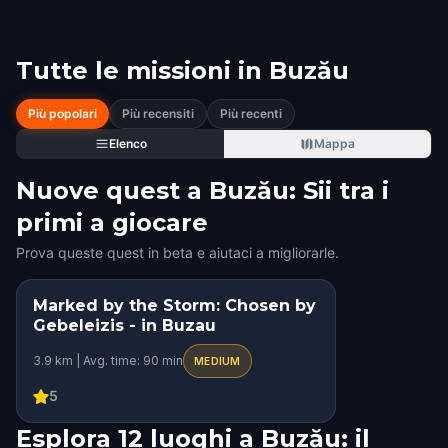
Tutte le missioni in
Buzău
Più popolari
Più recensiti
Più recenti
Elenco
Mappa
Nuove quest a Buzău: Sii tra i
primi a giocare
Prova queste quest in beta e aiutaci a migliorarle.
Marked by the Storm: Chosen by
Gebeleizis - in Buzau
3.9 km | Avg. time: 90 min
MEDIUM
5
Esplora 12 luoghi a Buzău: il