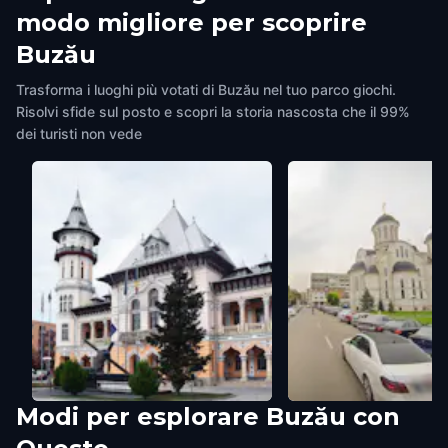
modo migliore per scoprire
Buzău
Trasforma i luoghi più votati di Buzău nel tuo parco giochi.
Risolvi sfide sul posto e scopri la storia nascosta che il 99%
dei turisti non vede
Modi per esplorare Buzău con
Biserica „Sfinții Îngeri”
Catedrala Sf. Sava
Buzău
,
Romania
Buzău
,
Romania