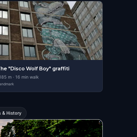
he "Disco Wolf Boy" graffiti
185
m ·
16
min walk
andmark
 & History