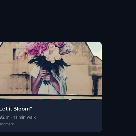
Let it Bloom"
92
m ·
11
min walk
andmark