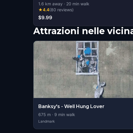
1.6
km away
·
20
min walk
★
4.4
(
80
reviews
)
$9.99
Attrazioni nelle vici
Banksy's - Well Hung Lover
675
m ·
9
min walk
Landmark