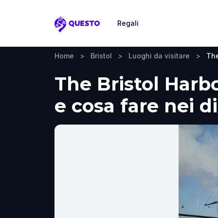
Regali
Questo
Home
>
Bristol
>
Luoghi da visitare
>
The
The Bristol Harbo
e cosa fare nei d