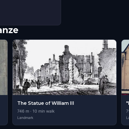
nanze
The Statue of William III
"
746
m ·
10
min walk
7
Landmark
L