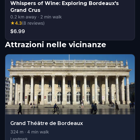
Whispers of Wine: Exploring Bordeaux's
Grand Crus
0.2
km away
·
2
min walk
★
4.3
(
8
reviews
)
$6.99
Attrazioni nelle vicinanze
Grand Théâtre de Bordeaux
324
m ·
4
min walk
Landmark