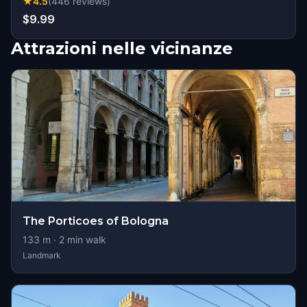
★
4.5
(
446
reviews
)
$9.99
Attrazioni nelle vicinanze
The Porticoes of Bologna
133
m ·
2
min walk
Landmark