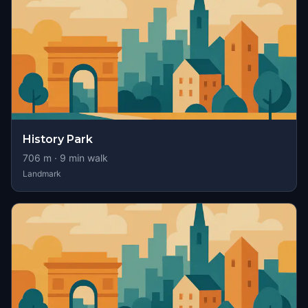
History Park
706
m ·
9
min walk
Landmark