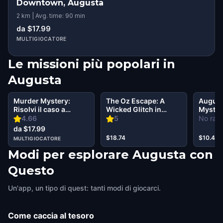
Downtown, Augusta
2 km | Avg. time: 90 min
da $17.99
MULTIGIOCATORE
Le missioni più popolari in
Augusta
Murder Mystery:
The Oz Escape: A
August
Risolvi il caso a
Wicked Glitch in
Mystery
Augusta
Augusta
Secret 
4.66
5
No rati
da $17.99
$18.74
$10.49
MULTIGIOCATORE
Modi per esplorare Augusta con
Questo
Un'app, un tipo di quest: tanti modi di giocarci.
Come caccia al tesoro