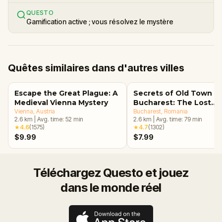
QUESTO
Gamification active ; vous résolvez le mystère
Quêtes similaires dans d'autres villes
Escape the Great Plague: A
Secrets of Old Town
Medieval Vienna Mystery
Bucharest: The Lost
Vienna
, Austria
Treasure Adventure
Bucharest
, Romania
2.6
km
|
Avg. time:
52
min
2.6
km
|
Avg. time:
79
min
★
4.6
(
1575
)
★
4.7
(
1302
)
$9.99
$7.99
Téléchargez Questo et jouez
dans le monde réel