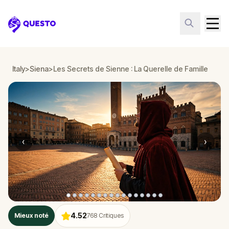
Questo
Italy
>
Siena
>
Les Secrets de Sienne : La Querelle de Famille
‹
›
4.52
Mieux noté
768
Critiques