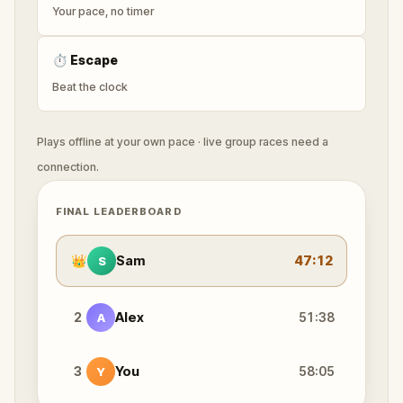
Your pace, no timer
⏱
Escape
Beat the clock
Plays offline at your own pace · live group races need a
connection.
FINAL LEADERBOARD
👑
Sam
47:12
S
2
Alex
51:38
A
3
You
58:05
Y