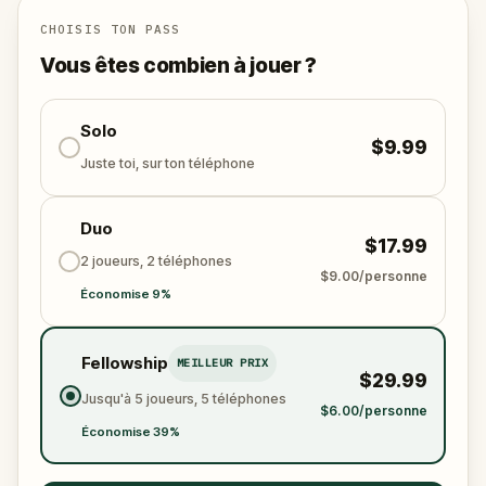
stratégie, d’héritage et de pouvoir.
CHOISIS TON PASS
À vivre entre amis ou en famille,
L’Honneur de la
Famille
te plonge dans un monde de trahison et
Vous êtes combien à jouer ?
d’ambition. Quels secrets découvriras-tu, et
comment les utiliseras-tu ?
Solo
$9.99
Juste toi, sur ton téléphone
Duo
$17.99
2 joueurs, 2 téléphones
$9.00/personne
Économise 9%
Fellowship
MEILLEUR PRIX
$29.99
Jusqu'à 5 joueurs, 5 téléphones
$6.00/personne
Économise 39%