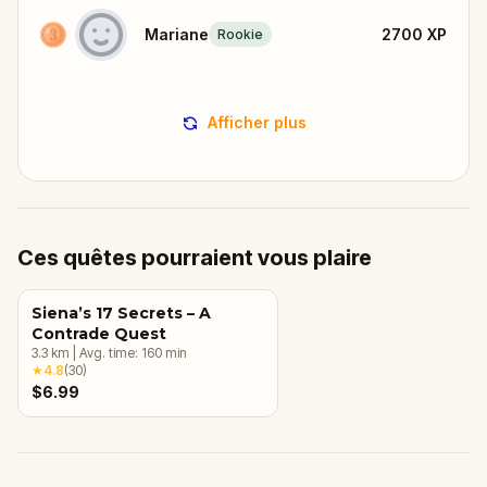
Mariane
2700
XP
Rookie
Afficher plus
Ces quêtes pourraient vous plaire
Siena’s 17 Secrets – A
Contrade Quest
3.3
km
|
Avg. time:
160
min
★
4.8
(
30
)
$6.99