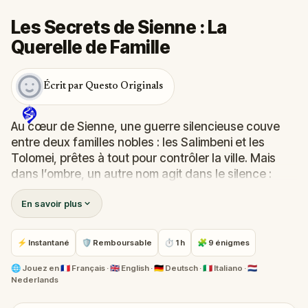
Les Secrets de Sienne : La
Querelle de Famille
Écrit par Questo Originals
Au cœur de Sienne, une guerre silencieuse couve
entre deux familles nobles : les Salimbeni et les
Tolomei, prêtes à tout pour contrôler la ville. Mais
dans l’ombre, un autre nom agit dans le silence :
Terazzini
. Ton nom.
En savoir plus
En tant que membre de la famille Terazzini, tu as
appris à observer, manipuler et découvrir les secrets
qui pourraient faire s’effondrer tes rivaux. En
⚡ Instantané
🛡 Remboursable
⏱ 1 h
🧩 9 énigmes
parcourant les ruelles historiques de Sienne, tu
suivras des indices réels, résoudras des énigmes et
🌐
Jouez en
🇫🇷 Français · 🇬🇧 English · 🇩🇪 Deutsch · 🇮🇹 Italiano · 🇳🇱
Nederlands
dévoileras des vérités bien cachées. Ce n’est pas
une simple promenade—c’est une aventure de