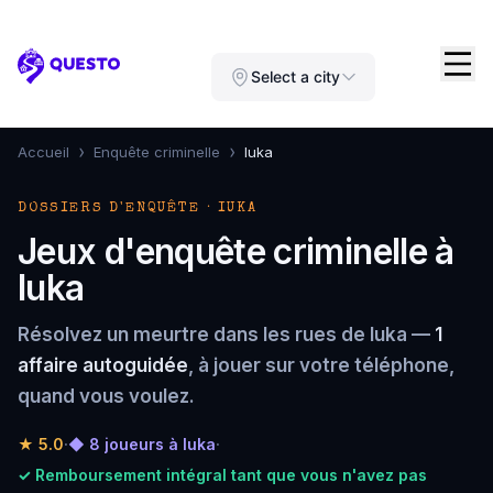
Questo
Select a city
›
›
Accueil
Enquête criminelle
Iuka
DOSSIERS D'ENQUÊTE · IUKA
Jeux d'enquête criminelle à
Iuka
Résolvez un meurtre dans les rues de Iuka —
1
affaire autoguidée
, à jouer sur votre téléphone,
quand vous voulez.
★
5.0
·
◆ 8 joueurs à Iuka
·
✓ Remboursement intégral tant que vous n'avez pas