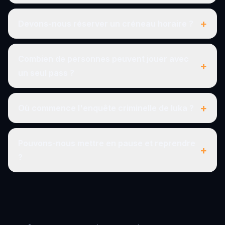
+
Devons-nous réserver un créneau horaire ?
Combien de personnes peuvent jouer avec
+
un seul pass ?
+
Où commence l'enquête criminelle de Iuka ?
Pouvons-nous mettre en pause et reprendre
+
?