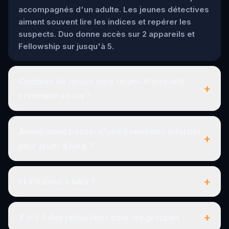
accompagnés d'un adulte. Les jeunes détectives
aiment souvent lire les indices et repérer les
suspects. Duo donne accès sur 2 appareils et
Fellowship sur jusqu'à 5.
Combien de temps dure un jeu d'enquête
+
criminelle à Iuka ?
Avons-nous besoin d'une connexion internet
+
pour jouer à Iuka ?
+
Et s'il pleut à Iuka ?
+
Y a-t-il des réductions pour les groupes ?