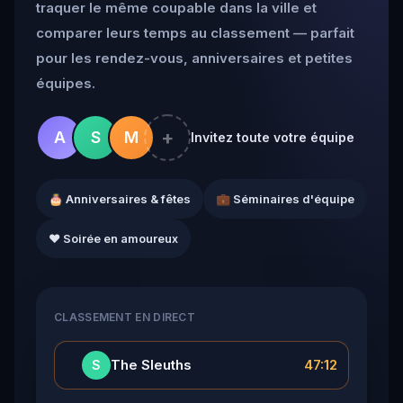
traquer le même coupable dans la ville et
comparer leurs temps au classement — parfait
pour les rendez-vous, anniversaires et petites
équipes.
+
A
S
M
Invitez toute votre équipe
🎂 Anniversaires & fêtes
💼 Séminaires d'équipe
❤️ Soirée en amoureux
CLASSEMENT EN DIRECT
👑
The Sleuths
47:12
S