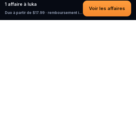
1 affaire à Iuka
Voir les affaires
Duo à partir de $17.99 · remboursement intégral tant que vous n'avez pas commencé
Questo
Dans un monde de plus en plus virtuel,
Questo te reconnecte au réel. Nos
quests t’invitent à sortir, rencontrer du
monde et créer des souvenirs