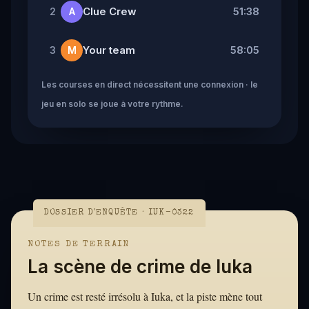
Clue Crew
51:38
2
A
Your team
58:05
3
M
Les courses en direct nécessitent une connexion · le
jeu en solo se joue à votre rythme.
DOSSIER D'ENQUÊTE · IUK-0322
NOTES DE TERRAIN
La scène de crime de Iuka
Un crime est resté irrésolu à Iuka, et la piste mène tout