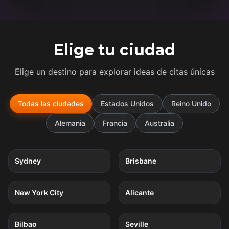
Elige tu ciudad
Elige un destino para explorar ideas de citas únicas
Todas las ciudades
Estados Unidos
Reino Unido
Alemania
Francia
Australia
5
quests
5
quests
Sydney
Brisbane
5
quests
4
quests
New York City
Alicante
4
quests
4
quests
Bilbao
Seville