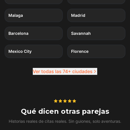
4
quests
4
quests
Malaga
Madrid
4
quests
4
quests
Barcelona
Savannah
4
quests
4
quests
Mexico City
Florence
Ver todas las 74+ ciudades
Qué dicen otras parejas
Historias reales de citas reales. Sin guiones, solo aventuras.