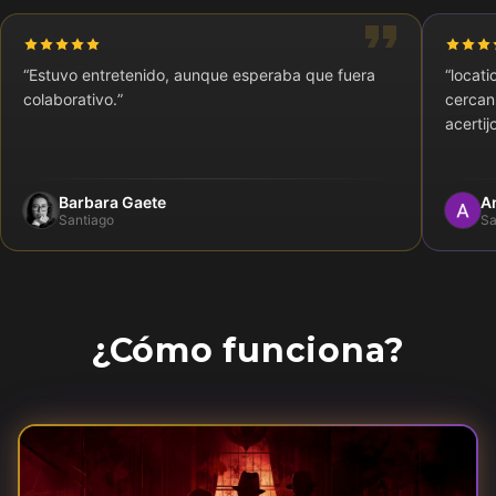
“
Estuvo entretenido, aunque esperaba que fuera
“
locati
colaborativo.
”
cercan
acertij
Barbara Gaete
A
Santiago
Sa
¿Cómo funciona?