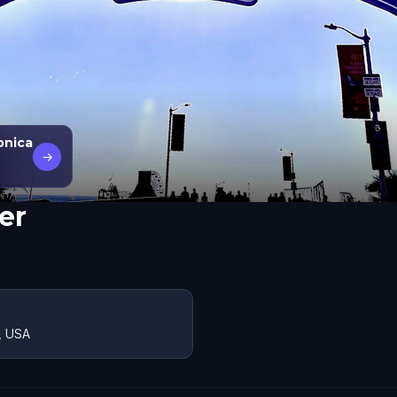
onica
→
er
, USA