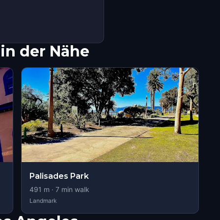
in der Nähe
Palisades Park
491
m ·
7
min walk
Landmark