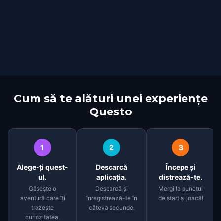
Cum să te alături unei experiențe
Questo
1
2
3
Alege-ți quest-
Descarcă
Începe și
ul.
aplicația.
distrează-te.
Găsește o
Descarcă și
Mergi la punctul
aventură care îți
înregistrează-te în
de start și joacă!
trezește
câteva secunde.
curiozitatea.