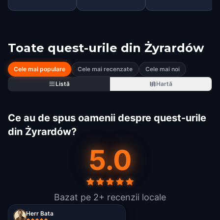
Toate quest-urile din
Żyrardów
Cele mai populare
Cele mai recenzate
Cele mai noi
Listă
Hartă
Ce au de spus oamenii despre quest-urile
din Żyrardów?
5.0
Bazat pe 2+ recenzii locale
Herr Bata