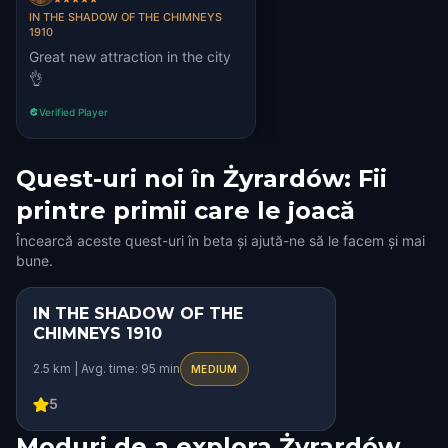
IN THE SHADOW OF THE CHIMNEYS
1910
Great new attraction in the city
👌
Verified Player
Quest-uri noi în Żyrardów: Fii
printre primii care le joacă
Încearcă aceste quest-uri în beta și ajută-ne să le facem și mai
bune.
IN THE SHADOW OF THE
STEP INTO THE STORY
CHIMNEYS 1910
HIDDEN HISTORY
2.5 km | Avg. time: 95 min
MEDIUM
SQUAD CHALLENGE
5
Moduri de a explora Żyrardów