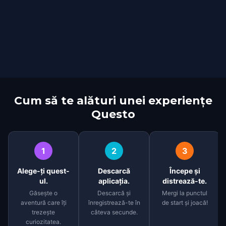
Cum să te alături unei experiențe
Questo
1
2
3
Alege-ți quest-
Descarcă
Începe și
ul.
aplicația.
distrează-te.
Găsește o
Descarcă și
Mergi la punctul
aventură care îți
înregistrează-te în
de start și joacă!
trezește
câteva secunde.
curiozitatea.