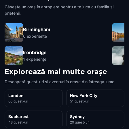
Găsește un oraș în apropiere pentru a te juca cu familia și
prietenii.
Birmingham
6
experiențe
Ironbridge
1
experiențe
Explorează mai multe orașe
Descoperă quest-uri și aventuri în orașe din întreaga lume
London
New York City
60 quest-uri
51 quest-uri
Bucharest
Sydney
48 quest-uri
29 quest-uri