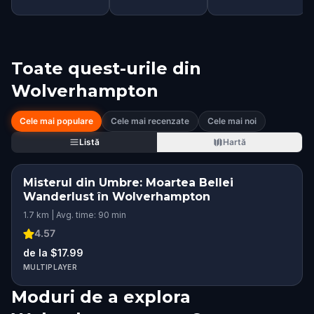
Toate quest-urile din
Wolverhampton
Cele mai populare
Cele mai recenzate
Cele mai noi
Listă
Hartă
Misterul din Umbre: Moartea Bellei
Wanderlust în Wolverhampton
1.7 km | Avg. time: 90 min
4.57
de la $17.99
MULTIPLAYER
Moduri de a explora