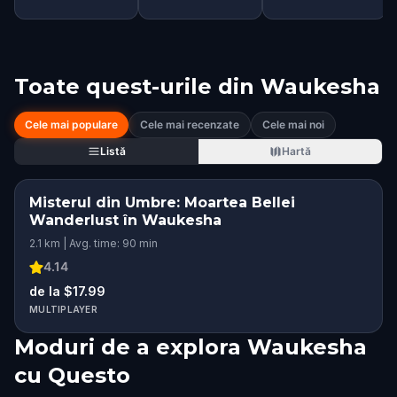
Toate quest-urile din
Waukesha
Cele mai populare
Cele mai recenzate
Cele mai noi
Listă
Hartă
Misterul din Umbre: Moartea Bellei
Wanderlust în Waukesha
2.1 km | Avg. time: 90 min
4.14
de la $17.99
MULTIPLAYER
Moduri de a explora Waukesha
cu Questo