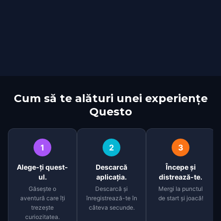
Cum să te alături unei experiențe
Questo
1
2
3
Alege-ți quest-
Descarcă
Începe și
ul.
aplicația.
distrează-te.
Găsește o
Descarcă și
Mergi la punctul
aventură care îți
înregistrează-te în
de start și joacă!
trezește
câteva secunde.
curiozitatea.