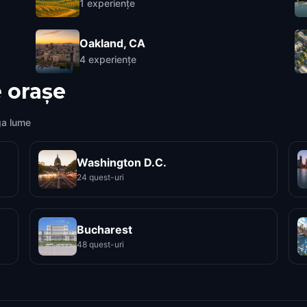
1
experiențe
Oakland, CA
4
experiențe
 orașe
ga lume
Washington D.C.
24 quest-uri
Bucharest
48 quest-uri