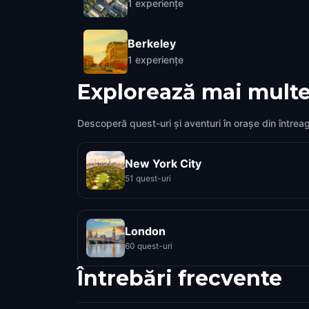
1
experiențe
Berkeley
1
experiențe
Explorează mai multe
Descoperă quest-uri și aventuri în orașe din întrea
New York City
51 quest-uri
London
60 quest-uri
Întrebări frecvente