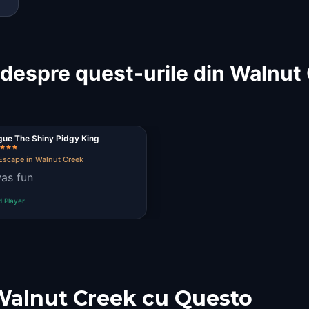
despre quest-urile din Walnut
ue The Shiny Pidgy King
Escape in Walnut Creek
was fun
d Player
Walnut Creek cu Questo