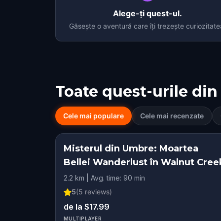
Alege-ți quest-ul.
Găsește o aventură care îți trezește curiozitate
Toate quest-urile din
Cele mai populare
Cele mai recenzate
Misterul din Umbre: Moartea
Bellei Wanderlust în Walnut Cree
2.2 km | Avg. time: 90 min
5
(
5
reviews)
de la $17.99
MULTIPLAYER