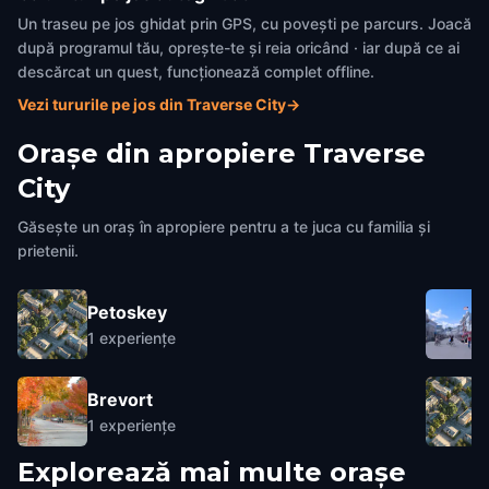
Un traseu pe jos ghidat prin GPS, cu povești pe parcurs. Joacă
după programul tău, oprește-te și reia oricând · iar după ce ai
descărcat un quest, funcționează complet offline.
Vezi tururile pe jos din Traverse City
→
Orașe din apropiere
Traverse
City
Găsește un oraș în apropiere pentru a te juca cu familia și
prietenii.
Petoskey
1
experiențe
Brevort
1
experiențe
Explorează mai multe orașe