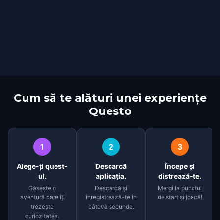
Cum să te alături unei experiențe
Questo
1
2
3
Alege-ți quest-
Descarcă
Începe și
ul.
aplicația.
distrează-te.
Găsește o
Descarcă și
Mergi la punctul
aventură care îți
înregistrează-te în
de start și joacă!
trezește
câteva secunde.
curiozitatea.