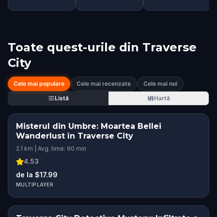
Toate quest-urile din
Traverse
City
Cele mai populare
Cele mai recenzate
Cele mai noi
Listă
Hartă
Misterul din Umbre: Moartea Bellei
Wanderlust în Traverse City
2.1 km | Avg. time: 90 min
4.53
de la $17.99
MULTIPLAYER