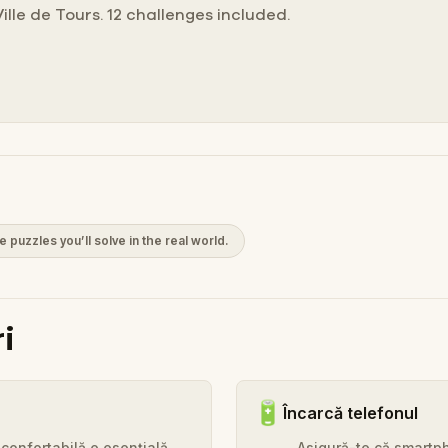
Ville de Tours. 12 challenges included.
e puzzles you’ll solve in the real world.
i
🔋
Încarcă telefonul
 confortabilă e esențială
Asigură-te că smartph