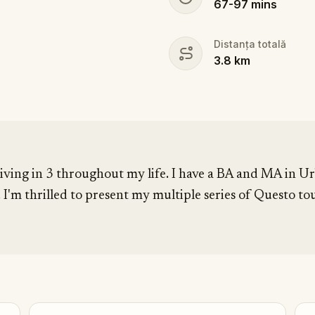
67
-
97
mins
Distanța totală
3.8
km
 living in 3 throughout my life. I have a BA and MA in 
 I'm thrilled to present my multiple series of Questo tour