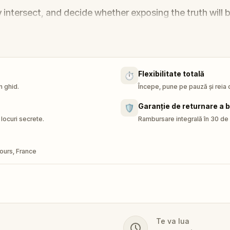
y intersect, and decide whether exposing the truth will 
Flexibilitate totală
⏱️
n ghid.
Începe, pune pe pauză și reia c
Garanție de returnare a b
🛡️
locuri secrete.
Rambursare integrală în 30 de z
ours, France
Te va lua