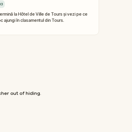
03
ermină la Hôtel de Ville de Tours și vezi pe ce
oc ajungi în clasamentul din Tours.
her out of hiding.