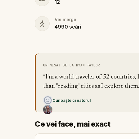
12
Vei merge
4990
scări
UN MESAJ DE LA RYAN TAYLOR
“I'm a world traveler of 52 countries,
than "reading" cities as I explore them.
Cunoaște creatorul
Ce vei face, mai exact