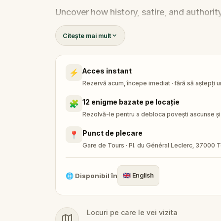
Uncover how history, satire, and authorit
Citește mai mult
Acces instant
⚡
Rezervă acum, începe imediat · fără să aștepți u
12 enigme bazate pe locație
🧩
Rezolvă-le pentru a debloca povești ascunse și 
Punct de plecare
📍
Gare de Tours · Pl. du Général Leclerc, 37000 T
🌐
Disponibil în
🇬🇧
English
Locuri pe care le vei vizita