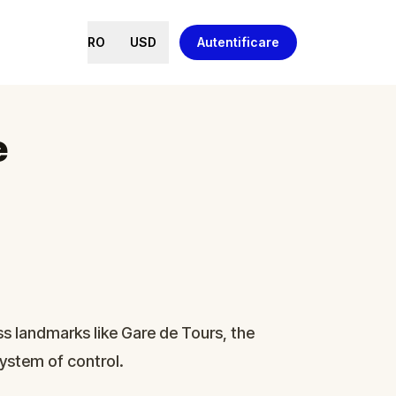
RO
USD
Autentificare
e
ss landmarks like Gare de Tours, the
 system of control.