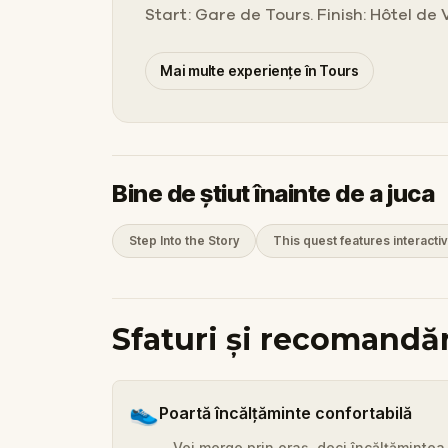
Start: Gare de Tours. Finish: Hôtel de 
Mai multe experiențe în Tours
Bine de știut înainte de a juca
Step Into the Story
This quest features interactiv
Sfaturi și recomandăr
👟
Poartă încălțăminte confortabilă
Vei merge prin oraș, deci încălțămintea