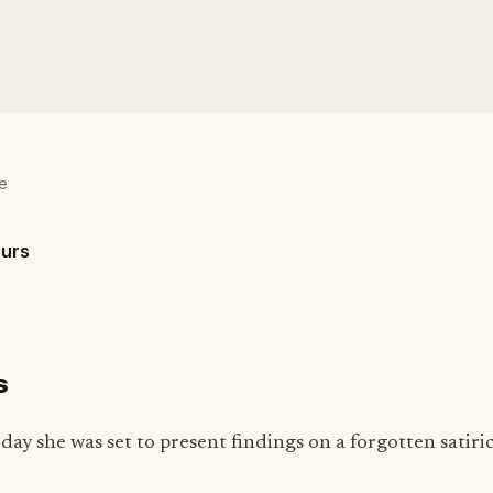
e
ours
s
ay she was set to present findings on a forgotten satirica