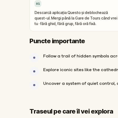
01
Descarcă aplicația Questo și deblochează
quest-ul. Mergi până la Gare de Tours când vrei
tu · fără ghid, fără grup, fără oră fixă.
Puncte importante
Follow a trail of hidden symbols acr
Explore iconic sites like the cathedra
Uncover a system of quiet control, a
Traseul pe care îl vei explora
Start
Sosire