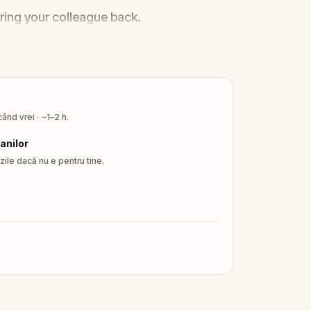
bring your colleague back.
ând vrei · ~1–2 h.
anilor
ile dacă nu e pentru tine.