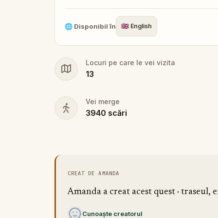
🌐
Disponibil în
🇬🇧
English
Locuri pe care le vei vizita
13
Vei merge
3940
scări
CREAT DE AMANDA
Amanda a creat acest quest · traseul, e
Cunoaște creatorul