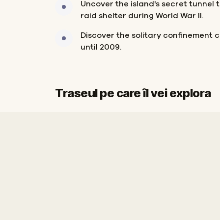
Uncover the island's secret tunnel 
raid shelter during World War II.
Discover the solitary confinement c
until 2009.
Traseul pe care îl vei explora
Start
Sosire