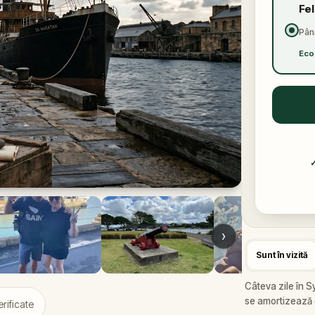
Fe
Până
Eco
›
Sunt în vizită
Câteva zile în 
se amortizează d
rificate