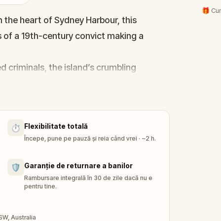
🎁 Cum
n the heart of Sydney Harbour, this
 of a 19th-century convict making a
.
d criminals, the island’s crumbling
 work yards hold both danger and the clues
low a trail of secrets, and walk through
Flexibilitate totală
⏱️
s is a journey of discovery, connection, and
Începe, pune pe pauză și reia când vrei · ~2 h.
and find your way back to freedom before
Garanție de returnare a banilor
🛡️
Rambursare integrală în 30 de zile dacă nu e
pentru tine.
SW, Australia