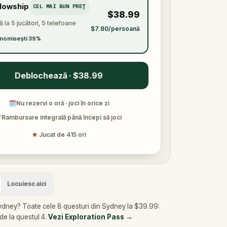
llowship
CEL MAI BUN PREȚ
$38.99
 la 5 jucători, 5 telefoane
$7.80/persoană
nomisești 39%
Deblochează · $38.99
🗓
Nu rezervi o oră · joci în orice zi
✓
Rambursare integrală până începi să joci
★
Jucat de 415 ori
Locuiesc aici
Sydney? Toate cele 8 questuri din Sydney la $39.99:
e la questul 4.
Vezi Exploration Pass
→