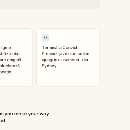
03
enigme
Termină la Convict
trăzile din
Precinct și vezi pe ce loc
ecare enigmă
ajungi în clasamentul din
eblochează
Sydney.
ocație.
 as you make your way
nd.