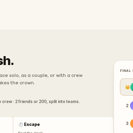
sh.
FINAL
ce solo, as a couple, or with a crew
takes the crown.
👑
 crew · 2 friends or 200, split into teams.
2
3
⏱
Escape