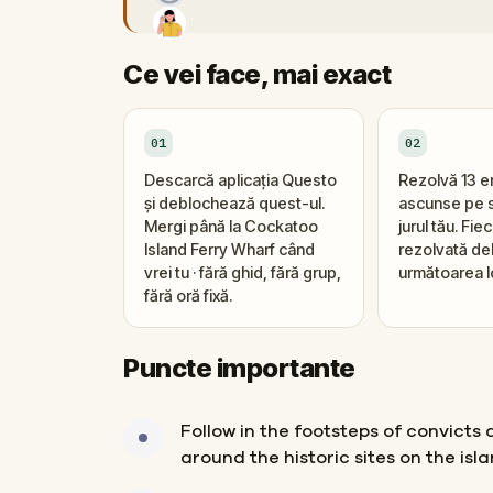
Ce vei face, mai exact
01
02
Descarcă aplicația Questo
Rezolvă 13 
și deblochează quest-ul.
ascunse pe s
Mergi până la Cockatoo
jurul tău. Fi
Island Ferry Wharf când
rezolvată d
vrei tu · fără ghid, fără grup,
următoarea l
fără oră fixă.
Puncte importante
Follow in the footsteps of convicts
around the historic sites on the isla