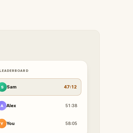
 LEADERBOARD
Sam
47:12
S
Alex
51:38
A
You
58:05
Y