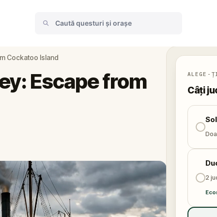
om Cockatoo Island
ney: Escape from
ALEGE-Ț
Câți ju
So
Doar
Du
2 ju
Eco