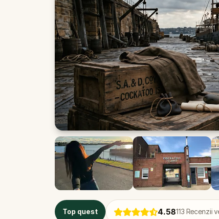
4.58
Top quest
113
Recenzii ve