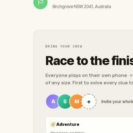
Birchgrove NSW 2041, Australia
BRING YOUR CREW
Race to the fini
Everyone plays on their own phone · ra
of any size. First to solve every clue 
+
A
S
M
Invite your whole
🧭
Adventure