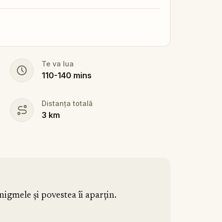
Te va lua
110
-
140
mins
Distanța totală
3
km
nigmele și povestea îi aparțin.