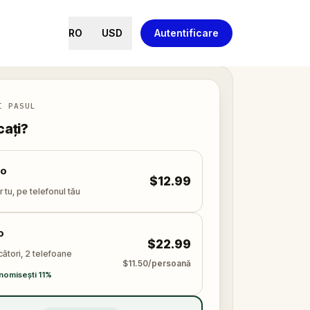
RO
USD
Autentificare
I PASUL
cați?
lo
$12.99
 tu, pe telefonul tău
o
$22.99
cători, 2 telefoane
$11.50/persoană
nomisești 11%