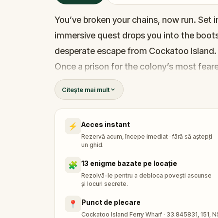
You’ve broken your chains, now run. Set i
immersive quest drops you into the boots
desperate escape from Cockatoo Island
Once a prison for the colony’s most feare
tunnels, towering guard posts, and eerie
Citește mai mult
you need to break free. Solve puzzles, fol
real history with every step.
Acces instant
⚡
Whether you’re with friends or family, thi
Rezervă acum, începe imediat · fără să aștepți
adventure. Can you outsmart the guards 
un ghid.
it’s too late?
13 enigme bazate pe locație
🧩
Rezolvă-le pentru a debloca povești ascunse
și locuri secrete.
Punct de plecare
📍
Cockatoo Island Ferry Wharf · 33.845831, 151, N