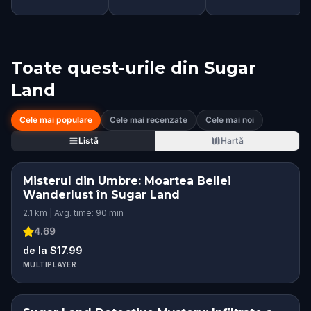
Toate quest-urile din
Sugar
Land
Cele mai populare
Cele mai recenzate
Cele mai noi
Listă
Hartă
Misterul din Umbre: Moartea Bellei
Wanderlust în Sugar Land
2.1 km | Avg. time: 90 min
4.69
de la $17.99
MULTIPLAYER