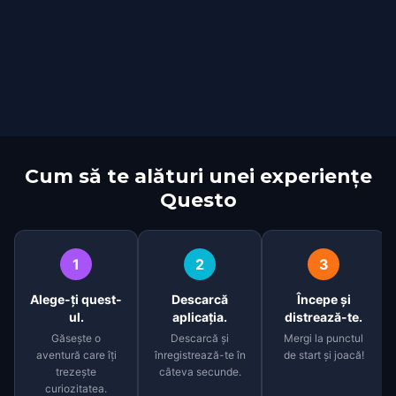
Cum să te alături unei experiențe
Questo
1
2
3
Alege-ți quest-
Descarcă
Începe și
ul.
aplicația.
distrează-te.
Găsește o
Descarcă și
Mergi la punctul
aventură care îți
înregistrează-te în
de start și joacă!
trezește
câteva secunde.
curiozitatea.