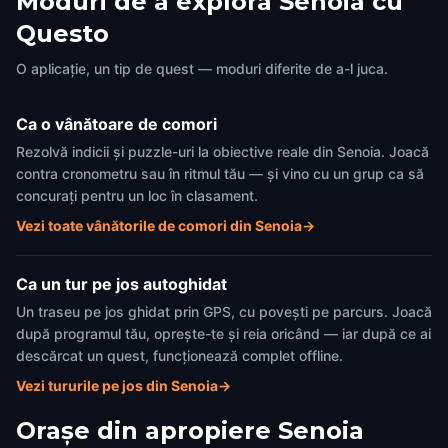
Moduri de a explora Senoia cu
Church
Former Cotton Wareho
Questo
Senoia
,
United States of America
Building
Senoia
,
United States of Ame
O aplicație, un tip de quest — moduri diferite de a-l juca.
Ca o vânătoare de comori
Rezolvă indicii și puzzle-uri la obiective reale din Senoia. Joacă
contra cronometru sau în ritmul tău — și vino cu un grup ca să
concurați pentru un loc în clasament.
Vezi toate vânătorile de comori din Senoia
→
Ca un tur pe jos autoghidat
Un traseu pe jos ghidat prin GPS, cu povești pe parcurs. Joacă
după programul tău, oprește-te și reia oricând — iar după ce ai
descărcat un quest, funcționează complet offline.
Vezi tururile pe jos din Senoia
→
Orașe din apropiere
Senoia