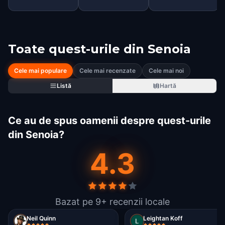
Toate quest-urile din
Senoia
Cele mai populare
Cele mai recenzate
Cele mai noi
Listă
Hartă
Ce au de spus oamenii despre quest-urile
din Senoia?
4.3
Bazat pe 9+ recenzii locale
Neil Quinn
Leightan Koff