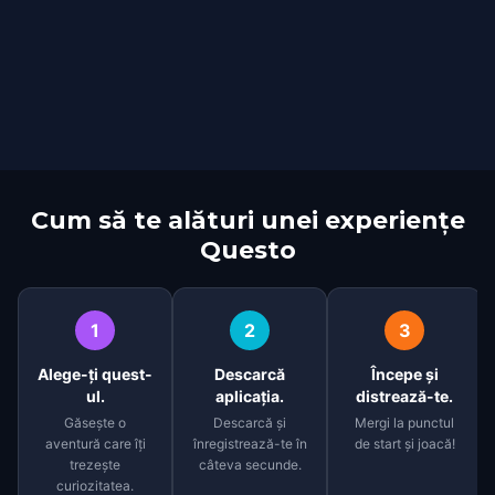
Cum să te alături unei experiențe
Questo
1
2
3
Alege-ți quest-
Descarcă
Începe și
ul.
aplicația.
distrează-te.
Găsește o
Descarcă și
Mergi la punctul
aventură care îți
înregistrează-te în
de start și joacă!
trezește
câteva secunde.
curiozitatea.