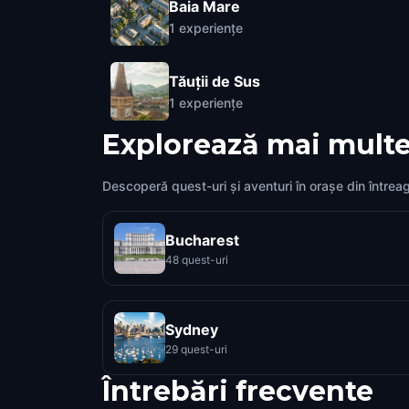
Baia Mare
1
experiențe
Tăuții de Sus
1
experiențe
Explorează mai multe
Descoperă quest-uri și aventuri în orașe din întrea
Bucharest
48 quest-uri
Sydney
29 quest-uri
Întrebări frecvente