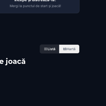
Mergi la punctul de start și joacă!
Listă
Hartă
le joacă