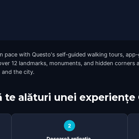
 pace with Questo's self-guided walking tours, app-g
cover 12 landmarks, monuments, and hidden corners ac
 and the city.
 te alături unei experiențe
2
Descarcă aplicația.