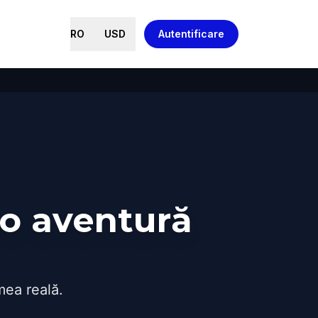
RO
USD
Autentificare
-o aventură
mea reală.