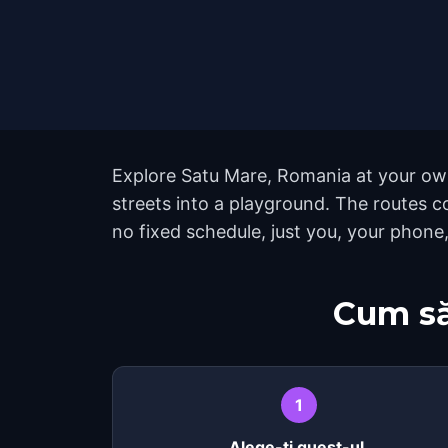
Explore Satu Mare, Romania at your own
streets into a playground. The routes 
no fixed schedule, just you, your phone,
Cum să
1
Alege-ți quest-ul.