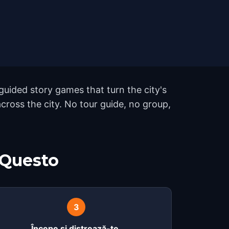
uided story games that turn the city's
ross the city. No tour guide, no group,
 Questo
3
Începe și distrează-te.