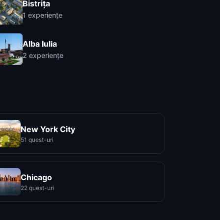
Bistrița
1
experiențe
Alba Iulia
2
experiențe
New York City
51 quest-uri
Chicago
22 quest-uri