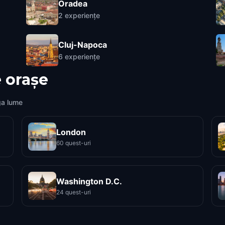
Oradea
2
experiențe
Cluj-Napoca
6
experiențe
 orașe
ga lume
London
60 quest-uri
Washington D.C.
24 quest-uri