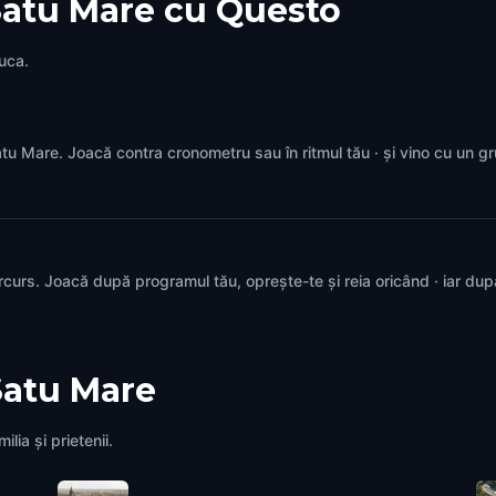
Satu Mare cu Questo
juca.
 Satu Mare. Joacă contra cronometru sau în ritmul tău · și vino cu un 
rcurs. Joacă după programul tău, oprește-te și reia oricând · iar du
Satu Mare
lia și prietenii.