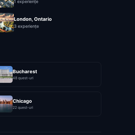
1
experiențe
London, Ontario
3
experiențe
Bucharest
48 quest-uri
Chicago
22 quest-uri