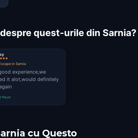
despre quest-urile din Sarnia?
icy
Escape in Sarnia
good experience,we
ed it alot,would definitely
 again
d Player
Sarnia cu Questo