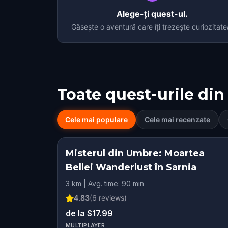
Alege-ți quest-ul.
Găsește o aventură care îți trezește curiozitate
Toate quest-urile din
Cele mai populare
Cele mai recenzate
Misterul din Umbre: Moartea
Bellei Wanderlust în Sarnia
3 km | Avg. time: 90 min
4.83
(
6
reviews)
de la $17.99
MULTIPLAYER