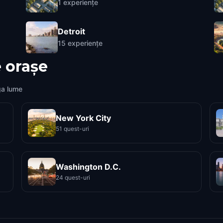
1
experiențe
Detroit
15
experiențe
 orașe
ga lume
New York City
51 quest-uri
Washington D.C.
24 quest-uri