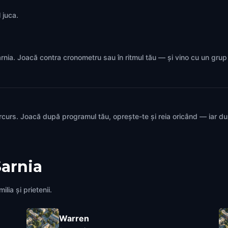
 juca.
 Sarnia. Joacă contra cronometru sau în ritmul tău — și vino cu un gru
rcurs. Joacă după programul tău, oprește-te și reia oricând — iar d
Sarnia
lia și prietenii.
Warren