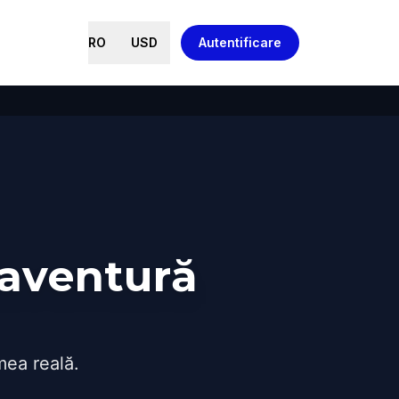
RO
USD
Autentificare
 aventură
mea reală.