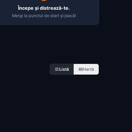
Începe și distrează-te.
Mergi la punctul de start și joacă!
Listă
Hartă