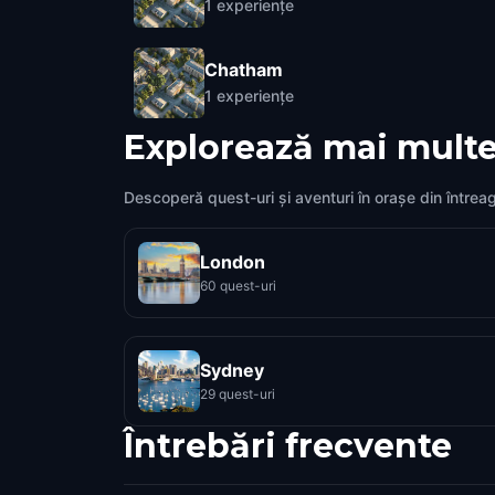
1
experiențe
Chatham
1
experiențe
Explorează mai multe
Descoperă quest-uri și aventuri în orașe din întrea
London
60 quest-uri
Sydney
29 quest-uri
Întrebări frecvente