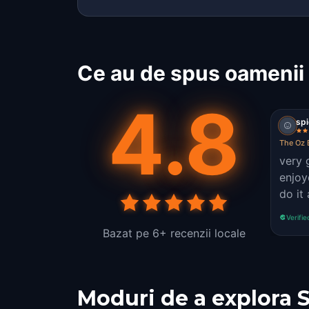
Ce au de spus oamenii 
4.8
sp
The Oz 
very 
enjoy
do it
Verifie
Bazat pe 6+ recenzii locale
Moduri de a explora 