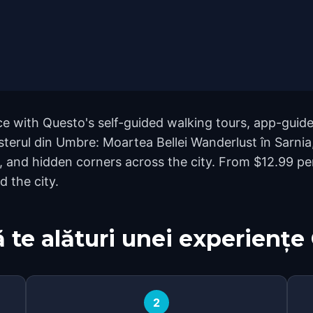
 with Questo's self-guided walking tours, app-guided
isterul din Umbre: Moartea Bellei Wanderlust în Sarnia
and hidden corners across the city. From $12.99 per
d the city.
 te alături unei experiențe
2