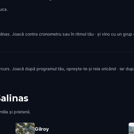
juca.
Salinas. Joacă contra cronometru sau în ritmul tău · și vino cu un gru
rcurs. Joacă după programul tău, oprește-te și reia oricând · iar du
alinas
lia și prietenii.
Gilroy