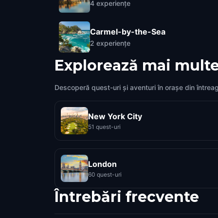
4
experiențe
Carmel-by-the-Sea
2
experiențe
Explorează mai multe
Descoperă quest-uri și aventuri în orașe din întrea
New York City
51 quest-uri
London
60 quest-uri
Întrebări frecvente