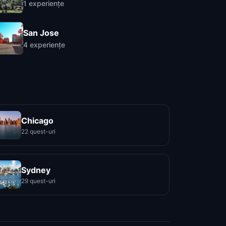
1
experiențe
San Jose
4
experiențe
Chicago
22 quest-uri
Sydney
29 quest-uri