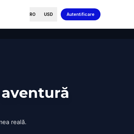
RO
USD
Autentificare
 aventură
mea reală.