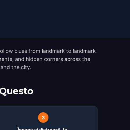
 follow clues from landmark to landmark
ments, and hidden corners across the
and the city.
 Questo
3
Începe și distrează-te.