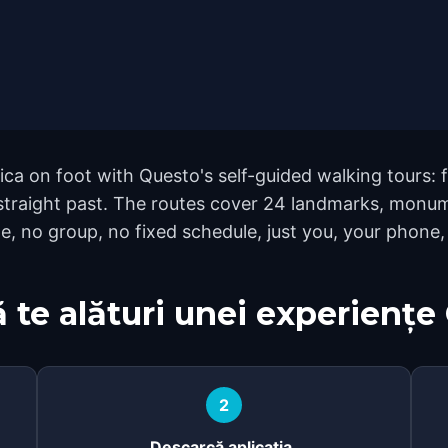
ica on foot with Questo's self-guided walking tours:
 straight past. The routes cover 24 landmarks, monu
e, no group, no fixed schedule, just you, your phone, 
 te alături unei experiențe
2
Descarcă aplicația.