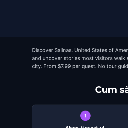
Discover Salinas, United States of Amer
and uncover stories most visitors walk
city. From $7.99 per quest. No tour guid
Cum să
1
Alege-ți quest-ul.