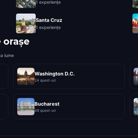
1
experiențe
Santa Cruz
1
experiențe
 orașe
ga lume
Washington D.C.
24 quest-uri
Bucharest
48 quest-uri