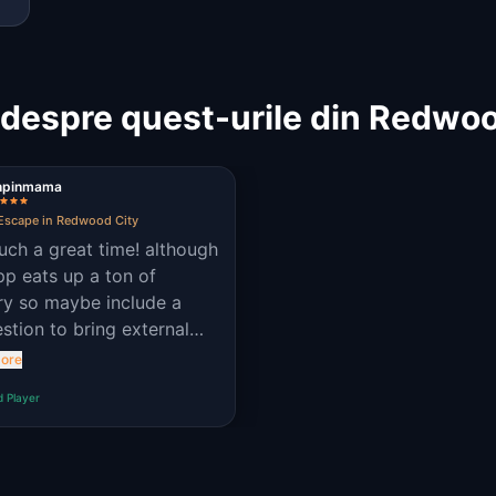
 despre quest-urile din Redwo
npinmama
Escape in Redwood City
uch a great time! although
pp eats up a ton of
ry so maybe include a
stion to bring external
er/ make sure phone is at
ore
in the description
d Player