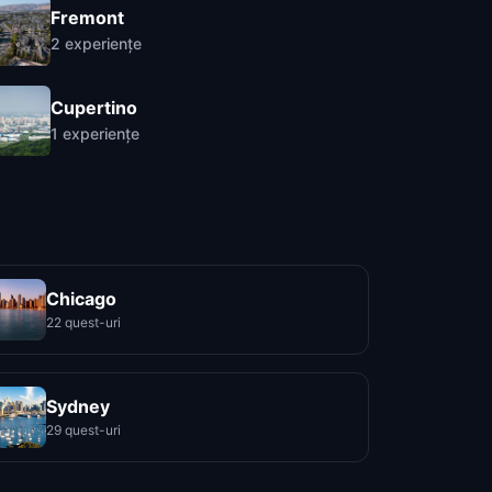
Fremont
2
experiențe
Cupertino
1
experiențe
Chicago
22 quest-uri
Sydney
29 quest-uri