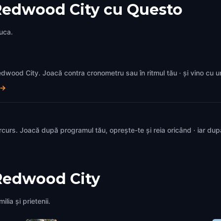
 Redwood City cu Questo
juca.
 Redwood City. Joacă contra cronometru sau în ritmul tău · și vino cu 
→
rcurs. Joacă după programul tău, oprește-te și reia oricând · iar du
Redwood City
lia și prietenii.