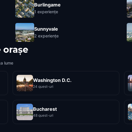
Burlingame
1
experiențe
Sunnyvale
2
experiențe
 orașe
ga lume
Washington D.C.
24 quest-uri
Bucharest
48 quest-uri