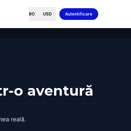
RO
USD
Autentificare
r-o aventură
mea reală.