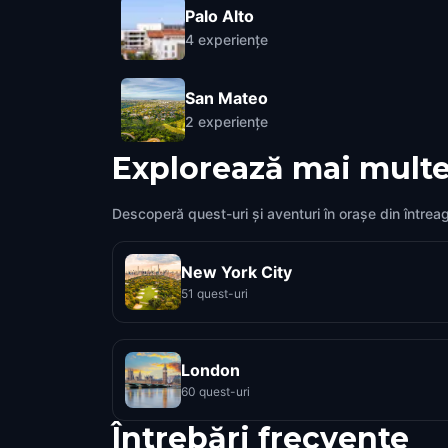
Palo Alto
4
experiențe
San Mateo
2
experiențe
Explorează mai multe
Descoperă quest-uri și aventuri în orașe din întrea
New York City
51 quest-uri
London
60 quest-uri
Întrebări frecvente