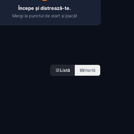
Începe și distrează-te.
Mergi la punctul de start și joacă!
Listă
Hartă