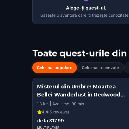
Alege-ți quest-ul.
Găsește o aventură care îți trezește curiozitate
Toate quest-urile din
Cele mai populare
Cele mai recenzate
Misterul din Umbre: Moartea
Bellei Wanderlust în Redwood
City
1.8 km | Avg. time: 90 min
4.4
(
5
reviews)
de la $17.99
MULTIPLAYER