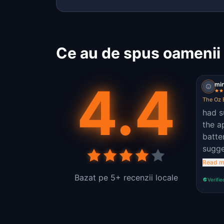
Ce au de spus oamenii
4.4
mi
The Oz 
had s
the a
batte
sugge
charg
Read m
100% 
Bazat pe 5+ recenzii locale
Verifie