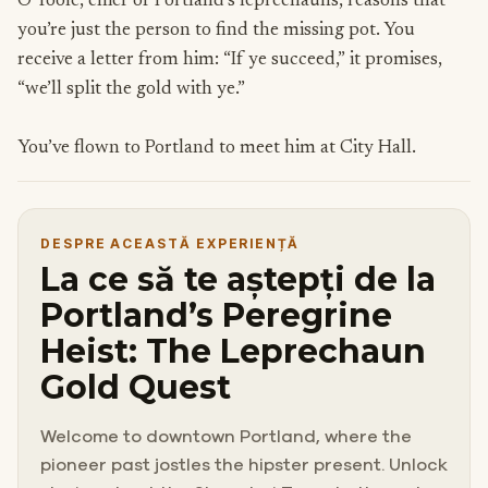
O’Toole, chief of Portland’s leprechauns, reasons that
you’re just the person to find the missing pot. You
receive a letter from him: “If ye succeed,” it promises,
“we’ll split the gold with ye.”
You’ve flown to Portland to meet him at City Hall.
DESPRE ACEASTĂ EXPERIENȚĂ
La ce să te aștepți de la
Portland’s Peregrine
Heist: The Leprechaun
Gold Quest
Welcome to downtown Portland, where the
pioneer past jostles the hipster present. Unlock