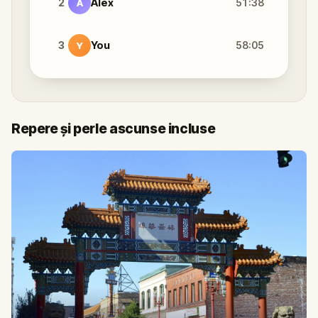
2
Alex
51:38
A
3
You
58:05
Y
Repere și perle ascunse incluse