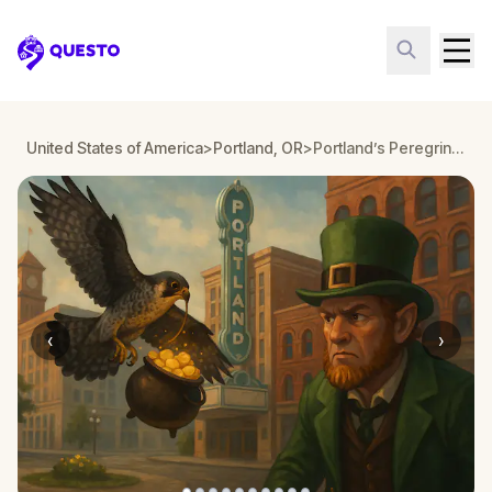
Questo
United States of America
>
Portland, OR
>
Portland’s Peregrine Heist: The Leprechaun Gold Quest
‹
›