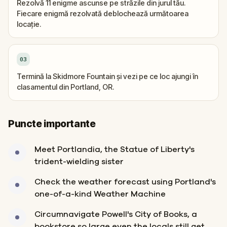
Rezolvă 11 enigme ascunse pe străzile din jurul tău.
Fiecare enigmă rezolvată deblochează următoarea
locație.
03
Termină la Skidmore Fountain și vezi pe ce loc ajungi în
clasamentul din Portland, OR.
Puncte importante
Meet Portlandia, the Statue of Liberty's
trident-wielding sister
Check the weather forecast using Portland's
one-of-a-kind Weather Machine
Circumnavigate Powell's City of Books, a
bookstore so large even the locals still get