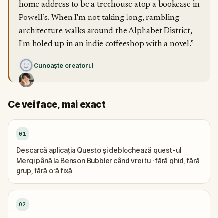
home address to be a treehouse atop a bookcase in
Powell’s. When I'm not taking long, rambling
architecture walks around the Alphabet District,
I'm holed up in an indie coffeeshop with a novel.”
Cunoaște creatorul
Ce vei face, mai exact
01
Descarcă aplicația Questo și deblochează quest-ul.
Mergi până la Benson Bubbler când vrei tu · fără ghid, fără
grup, fără oră fixă.
02