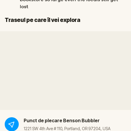
lost
Start
Sosire
Traseul pe care îl vei explora
Punct de plecare
Benson Bubbler
1221 SW 4th Ave # 110, Portland, OR 97204, USA