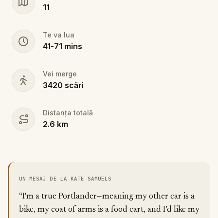
11
Te va lua
41
-
71
mins
Vei merge
3420
scări
Distanța totală
2.6
km
UN MESAJ DE LA KATE SAMUELS
“I'm a true Portlander—meaning my other car is a
bike, my coat of arms is a food cart, and I’d like my