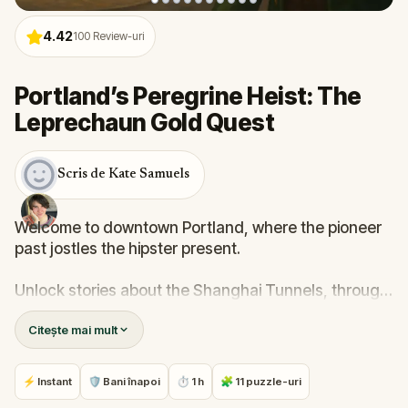
4.42
100
Review-uri
Portland’s Peregrine Heist: The
Leprechaun Gold Quest
Scris de Kate Samuels
Welcome to downtown Portland, where the pioneer
past jostles the hipster present.
Unlock stories about the Shanghai Tunnels, through
which unsuspecting visitors were kidnapped and
Citește mai mult
carried to sea; the Portland Hotel, where
dismembered bodies were dumped; and Skidmore
Fountain, which would’ve run with beer instead of
⚡ Instant
🛡 Bani înapoi
⏱ 1 h
🧩 11 puzzle-uri
water if civic leaders had a sense of fun.