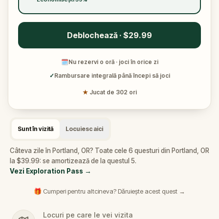
Deblochează · $29.99
🗓
Nu rezervi o oră · joci în orice zi
✓
Rambursare integrală până începi să joci
★
Jucat de 302 ori
Sunt în vizită
Locuiesc aici
Câteva zile în Portland, OR? Toate cele 6 questuri din Portland, OR
la $39.99: se amortizează de la questul 5.
Vezi Exploration Pass
→
🎁 Cumperi pentru altcineva? Dăruiește acest quest →
Locuri pe care le vei vizita