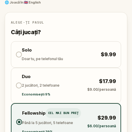
🌐
Joacă în
🇬🇧 English
ALEGE-ȚI PASUL
Câți jucați?
Solo
$9.99
Doar tu, pe telefonul tău
Duo
$17.99
2 jucători, 2 telefoane
$9.00/persoană
Economisești 9%
Fellowship
CEL MAI BUN PREȚ
$29.99
Până la 5 jucători, 5 telefoane
$6.00/persoană
Economisești 39%