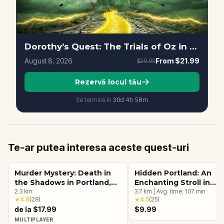
Dorothy’s Quest: The Trials of Oz in Portland
August 8, 2026
From
$21.99
$29.99
Rezervă locul tău
Se termină în
30d
4
h
58
m
Te-ar putea interesa aceste quest-uri
Murder Mystery: Death in
Hidden Portland: An
the Shadows in Portland,
Enchanting Stroll in
OR
2.3
km
Southeast
3.7
km
|
Avg. time:
107
min
★
4.8
(
28
)
★
4.5
(
25
)
de la $17.99
$9.99
MULTIPLAYER