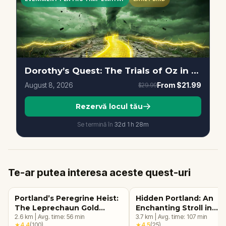
Dorothy’s Quest: The Trials of Oz in Portland
August 8, 2026
From
$21.99
$29.99
Rezervă locul tău
Se termină în
32d
1
h
28
m
Te-ar putea interesa aceste quest-uri
Portland’s Peregrine Heist:
Hidden Portland: An
The Leprechaun Gold
Enchanting Stroll in
Quest
2.6
km
|
Avg. time:
56
min
Southeast
3.7
km
|
Avg. time:
107
min
★
4.4
(
100
)
★
4.5
(
25
)