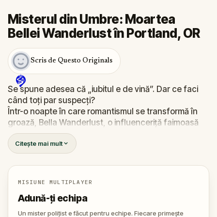
Misterul din Umbre: Moartea
Bellei Wanderlust în Portland, OR
Scris de Questo Originals
Se spune adesea că „iubitul e de vină”. Dar ce faci
când toți par suspecți?
Într-o noapte în care romantismul se transformă în
groază, Bella Wanderlust, o influenceriță faimoasă
pentru aventurile ei prin lume, este găsită moartă în
Citește mai mult
mijlocul unui tur de fantome. Ghidul? Nimeni altul
decât Percy Shadows, un personaj la fel de teatral
pe cât e de enigmatic.
Cine e criminalul? Walter, iubitul gelos și imprevizibil?
MISIUNE MULTIPLAYER
Percy, actorul pasionat de morbid și mistere? Sau
Adună-ți echipa
poate o altă prezență, bine ascunsă în umbrele
orașului?
Un mister polițist e făcut pentru echipe. Fiecare primește