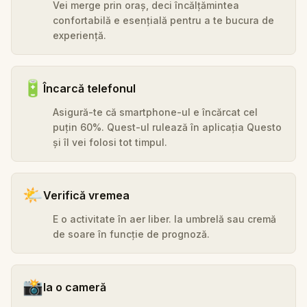
Vei merge prin oraș, deci încălțămintea
confortabilă e esențială pentru a te bucura de
experiență.
🔋
Încarcă telefonul
Asigură-te că smartphone-ul e încărcat cel
puțin 60%. Quest-ul rulează în aplicația Questo
și îl vei folosi tot timpul.
🌤️
Verifică vremea
E o activitate în aer liber. Ia umbrelă sau cremă
de soare în funcție de prognoză.
📸
Ia o cameră