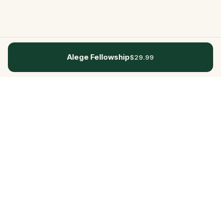
Alege Fellowship
$29.99
Questo
Într-o lume din ce în ce mai digitală,
Questo te readuce la ce e real. Quests-
urile noastre te invită să ieși afară, să te
conectezi cu oamenii și să creezi