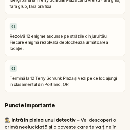
Mergi până la 1 Terry Schrunk Plaza când vrei tu · fără ghid,
fără grup, fără oră fixă.
02
Rezolvă 12 enigme ascunse pe străzile din jurul tău.
Fiecare enigmă rezolvată deblochează următoarea
locație.
03
Termină la 12 Terry Schrunk Plaza și vezi pe ce loc ajungi
în clasamentul din Portland, OR.
Puncte importante
🕵️‍♂️ Intră în pielea unui detectiv –
Vei descoperi o
crimă neelucidată și o poveste care te va ține în