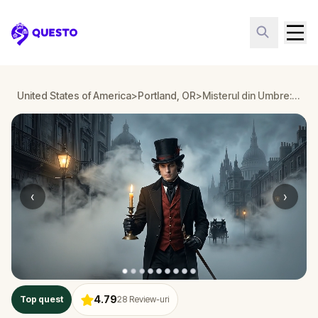
Questo
United States of America
>
Portland, OR
>
Misterul din Umbre: Moartea Bellei Wanderlust în Portland, OR
‹
›
4.79
Top quest
28
Review-uri