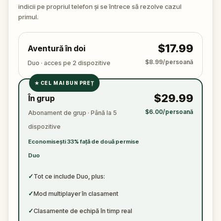
🔍 E timpul să intri în joc. Adună indicii, urmărește
indicii pe propriul telefon și se întrece să rezolve cazul
fiecare gest, pune întrebările potrivite și leagă firele
primul.
unei povești mai întunecate decât pare la prima
vedere. Nu uita să ai la tine un pix și o foaie –
$17.99
Aventură în doi
adevărul e în detalii.
$8.99/persoană
Duo · acces pe 2 dispozitive
★
CEL MAI BUN PREȚ
✓
$29.99
În grup
✓
$6.00/persoană
Abonament de grup · Până la 5
✓
dispozitive
✓
Economisești 33% față de două permise
Duo
✓
Tot ce include Duo, plus:
✓
Mod multiplayer în clasament
✓
Clasamente de echipă în timp real