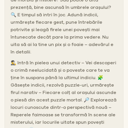
prezență, bine ascunsă în umbrele orașului?
🔍 E timpul să intri în joc. Adună indicii,
urmărește fiecare gest, pune întrebările
potrivite și leagă firele unei povești mai
întunecate decât pare la prima vedere. Nu
uita să ai la tine un pix și o foaie – adevărul e
în detalii.
🕵️‍♂️ Intră în pielea unui detectiv – Vei descoperi
o crimă neelucidată și o poveste care te va
ține în suspans până la ultimul indiciu. 🧩
Găsește indicii, rezolvă puzzle-uri, urmărește
firul narativ – Fiecare colț al orașului ascunde
o piesă din acest puzzle mortal. 🔎 Explorează
locuri cunoscute dintr-o perspectivă nouă –
Reperele faimoase se transformă în scene ale
misterului, iar locurile uitate spun povești