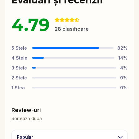
Evaluări și recenzii
4.79
28
clasificare
5
Stele
82
%
4
Stele
14
%
3
Stele
4
%
2
Stele
0
%
1
Stea
0
%
Review-uri
Sortează după
Popular