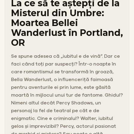
La ce să te aștepți de la
Misterul din Umbre:
Moartea Bellei
Wanderlust în Portland,
OR
Se spune adesea că „iubitul e de vină”. Dar ce
faci când toți par suspecți? Într-o noapte în
care romantismul se transformă în groază,
Bella Wanderlust, o influenceriță faimoasă
pentru aventurile ei prin lume, este găsită
moartă în mijlocul unui tur de fantome. Ghidul?
Nimeni altul decât Percy Shadows, un
personaj la fel de teatral pe cât e de
enigmatic. Cine e criminalul? Walter, iubitul
gelos și imprevizibil? Percy, actorul pasionat
de morbid și mistere? Sau poate o altă