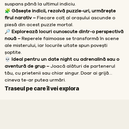
suspans până la ultimul indiciu.
🧩 Găsește indicii, rezolvă puzzle-uri, urmărește
firul narativ –
Fiecare colț al orașului ascunde o
piesă din acest puzzle mortal.
🔎 Explorează locuri cunoscute dintr-o perspectivă
nouă –
Reperele faimoase se transformă în scene
ale misterului, iar locurile uitate spun povești
șoptite.
💀 Ideal pentru un date night cu adrenalină sau o
aventură de grup –
Joacă alături de partenerul
tău, cu prietenii sau chiar singur. Doar ai grijă…
cineva te-ar putea urmări.
Start
Sosire
Traseul pe care îl vei explora