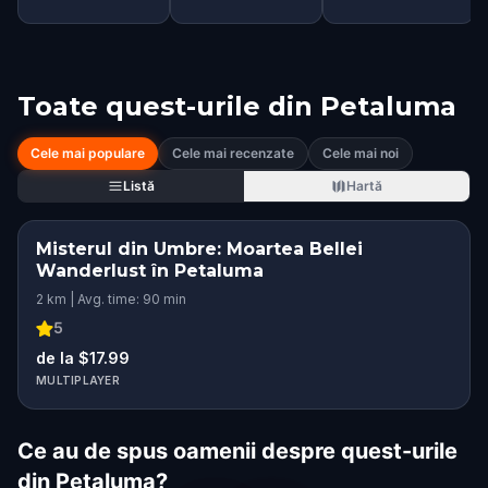
Toate quest-urile din
Petaluma
Cele mai populare
Cele mai recenzate
Cele mai noi
Listă
Hartă
Misterul din Umbre: Moartea Bellei
Wanderlust în Petaluma
2 km | Avg. time: 90 min
5
de la $17.99
MULTIPLAYER
Ce au de spus oamenii despre quest-urile
din Petaluma?