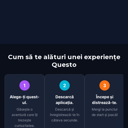
Cum să te alături unei experiențe
Questo
1
2
3
Alege-ți quest-
Descarcă
Începe și
ul.
aplicația.
distrează-te.
Găsește o
Descarcă și
Mergi la punctul
aventură care îți
înregistrează-te în
de start și joacă!
trezește
câteva secunde.
curiozitatea.